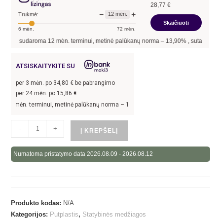
28,77
€
−
+
12
mėn.
Trukmė:
Skaičiuoti
6
mėn.
72
mėn.
udaroma
12
mėn. terminui, metinė palūkanų norma –
13,90
%
, sutarties sudarymo mo
ATSISKAITYKITE SU
per
3
mėn. po
34,80
€ be pabrangimo
per 24 mėn. po
15,86
€
. terminui, metinė palūkanų norma –
13,9
%, sutarties sudarymo mokestis -
3
%, mė
-
+
Į KREPŠELĮ
Numatoma pristatymo data 2026.08.09 - 2026.08.12
Produkto kodas:
N/A
Kategorijos:
Putplastis
,
Statybinės medžiagos