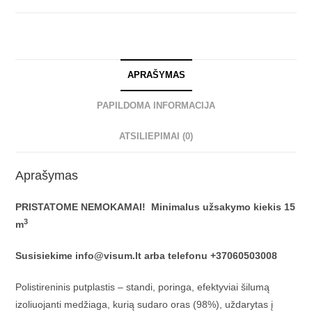
APRAŠYMAS
PAPILDOMA INFORMACIJA
ATSILIEPIMAI (0)
Aprašymas
PRISTATOME NEMOKAMAI! Minimalus užsakymo kiekis 15
3
m
Susisiekime info@visum.lt arba telefonu +37060503008
Polistireninis putplastis – standi, poringa, efektyviai šilumą
izoliuojanti medžiaga, kurią sudaro oras (98%), uždarytas į