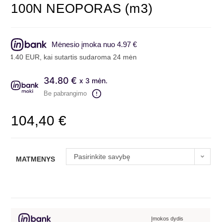
100N NEOPORAS (m3)
Mėnesio įmoka nuo 4.97 €
R, kai sutartis sudaroma 24 mėn. terminui, metinė palūkanų norma – 
34.80 €
x 3 mėn.
Be pabrangimo
104,40
€
Pasirinkite savybę
MATMENYS
Įmokos dydis