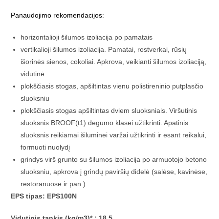
Panaudojimo rekomendacijos
:
horizontalioji šilumos izoliacija po pamatais
vertikalioji šilumos izoliacija. Pamatai, rostverkai, rūsių
išorinės sienos, cokoliai. Apkrova, veikianti šilumos izoliaciją,
vidutinė.
plokščiasis stogas, apšiltintas vienu polistireninio putplasčio
sluoksniu
plokščiasis stogas apšiltintas dviem sluoksniais. Viršutinis
sluoksnis BROOF(t1) degumo klasei užtikrinti. Apatinis
sluoksnis reikiamai šiluminei varžai užtikrinti ir esant reikalui,
formuoti nuolydį
grindys virš grunto su šilumos izoliacija po armuotojo betono
sluoksniu, apkrova į grindų paviršių didelė (salėse, kavinėse,
restoranuose ir pan.)
EPS tipas: EPS100N
Vidutinis tankis (kg/m3)* : 18,5