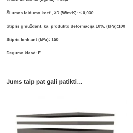
Šilumos laidumo koef., λD (W/m·K): ≤ 0,030
Stipris gniuždant, kai produkto deformacija 10%, (kPa):100
Stipris lenkiant (kPa): 150
Degumo klasė: E
Jums taip pat gali patikti…