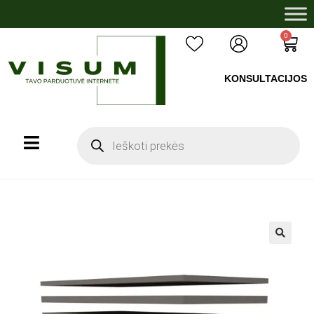
0
KONSULTACIJOS
+37060503008
🔍