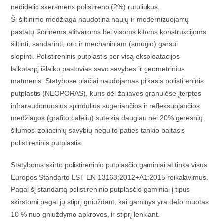
nedidelio skersmens polistireno (2%) rutuliukus.
Ši šiltinimo medžiaga naudotina naujų ir modernizuojamų
pastatų išorinėms atitvaroms bei visoms kitoms konstrukcijoms
šiltinti, sandarinti, oro ir mechaniniam (smūgio) garsui
slopinti. Polistireninis putplastis per visą eksploatacijos
laikotarpį išlaiko pastovias savo savybes ir geometrinius
matmenis. Statybose plačiai naudojamas pilkasis polistireninis
putplastis (NEOPORAS), kuris dėl žaliavos granulėse įterptos
infraraudonuosius spindulius sugeriančios ir refleksuojančios
medžiagos (grafito dalelių) suteikia daugiau nei 20% geresnių
šilumos izoliacinių savybių negu to paties tankio baltasis
polistireninis putplastis.
Statyboms skirto polistireninio putplasčio gaminiai atitinka visus
Europos Standarto LST EN 13163:2012+A1:2015 reikalavimus.
Pagal šį standartą polistireninio putplasčio gaminiai į tipus
skirstomi pagal jų stiprį gniuždant, kai gaminys yra deformuotas
10 % nuo gniuždymo apkrovos, ir stiprį lenkiant.