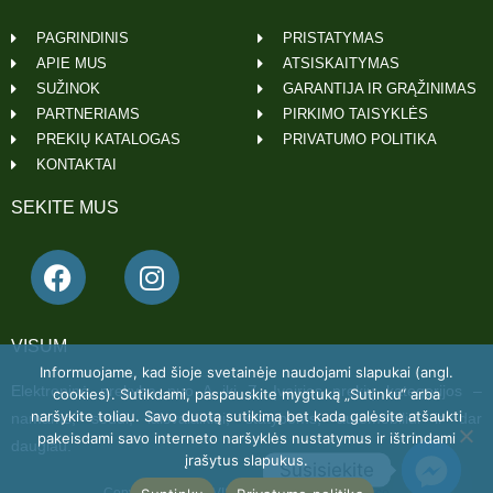
PAGRINDINIS
PRISTATYMAS
APIE MUS
ATSISKAITYMAS
SUŽINOK
GARANTIJA IR GRĄŽINIMAS
PARTNERIAMS
PIRKIMO TAISYKLĖS
PREKIŲ KATALOGAS
PRIVATUMO POLITIKA
KONTAKTAI
SEKITE MUS
VISUM
Informuojame, kad šioje svetainėje naudojami slapukai (angl.
Elektroninė prekyba nuo A iki Z. Įvairios prekių kategorijos –
cookies). Sutikdami, paspauskite mygtuką „Sutinku“ arba
naršykite toliau. Savo duotą sutikimą bet kada galėsite atšaukti
namams, sodui, laisvalaikiui, statyboms, automobiliui ir dar
pakeisdami savo interneto naršyklės nustatymus ir ištrindami
daugiau.
įrašytus slapukus.
Susisiekite