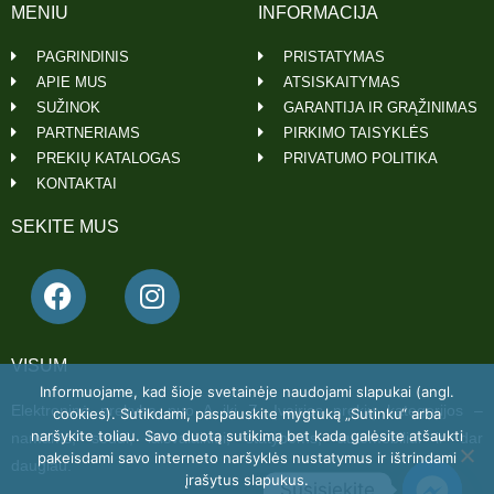
MENIU
INFORMACIJA
PAGRINDINIS
PRISTATYMAS
APIE MUS
ATSISKAITYMAS
SUŽINOK
GARANTIJA IR GRĄŽINIMAS
PARTNERIAMS
PIRKIMO TAISYKLĖS
PREKIŲ KATALOGAS
PRIVATUMO POLITIKA
KONTAKTAI
SEKITE MUS
VISUM
Informuojame, kad šioje svetainėje naudojami slapukai (angl.
Elektroninė prekyba nuo A iki Z. Įvairios prekių kategorijos –
cookies). Sutikdami, paspauskite mygtuką „Sutinku“ arba
naršykite toliau. Savo duotą sutikimą bet kada galėsite atšaukti
namams, sodui, laisvalaikiui, statyboms, automobiliui ir dar
pakeisdami savo interneto naršyklės nustatymus ir ištrindami
daugiau.
įrašytus slapukus.
Susisiekite