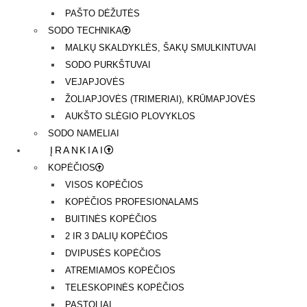
PAŠTO DĖŽUTĖS
SODO TECHNIKA
MALKŲ SKALDYKLĖS, ŠAKŲ SMULKINTUVAI
SODO PURKŠTUVAI
VEJAPJOVĖS
ŽOLIAPJOVĖS (TRIMERIAI), KRŪMAPJOVĖS
AUKŠTO SLĖGIO PLOVYKLOS
SODO NAMELIAI
ĮRANKIAI
KOPĖČIOS
VISOS KOPĖČIOS
KOPĖČIOS PROFESIONALAMS
BUITINĖS KOPĖČIOS
2 IR 3 DALIŲ KOPĖČIOS
DVIPUSĖS KOPĖČIOS
ATREMIAMOS KOPĖČIOS
TELESKOPINĖS KOPĖČIOS
PASTOLIAI