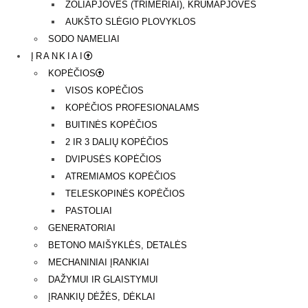
ŽOLIAPJOVĖS (TRIMERIAI), KRŪMAPJOVĖS
AUKŠTO SLĖGIO PLOVYKLOS
SODO NAMELIAI
ĮRANKIAI
KOPĖČIOS
VISOS KOPĖČIOS
KOPĖČIOS PROFESIONALAMS
BUITINĖS KOPĖČIOS
2 IR 3 DALIŲ KOPĖČIOS
DVIPUSĖS KOPĖČIOS
ATREMIAMOS KOPĖČIOS
TELESKOPINĖS KOPĖČIOS
PASTOLIAI
GENERATORIAI
BETONO MAIŠYKLĖS, DETALĖS
MECHANINIAI ĮRANKIAI
DAŽYMUI IR GLAISTYMUI
ĮRANKIŲ DĖŽĖS, DĖKLAI