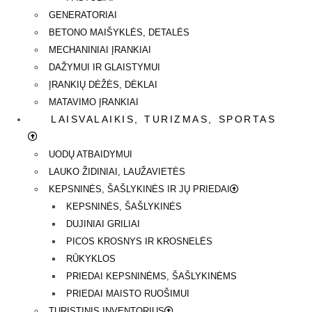
GENERATORIAI
BETONO MAIŠYKLĖS, DETALĖS
MECHANINIAI ĮRANKIAI
DAŽYMUI IR GLAISTYMUI
ĮRANKIŲ DĖŽĖS, DĖKLAI
MATAVIMO ĮRANKIAI
LAISVALAIKIS, TURIZMAS, SPORTAS
UODŲ ATBAIDYMUI
LAUKO ŽIDINIAI, LAUŽAVIETĖS
KEPSNINĖS, ŠAŠLYKINĖS IR JŲ PRIEDAI
KEPSNINĖS, ŠAŠLYKINĖS
DUJINIAI GRILIAI
PICOS KROSNYS IR KROSNELĖS
RŪKYKLOS
PRIEDAI KEPSNINĖMS, ŠAŠLYKINĖMS
PRIEDAI MAISTO RUOŠIMUI
TURISTINIS INVENTORIUS