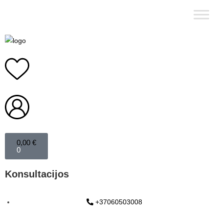
0,00
€
0
Konsultacijos
+37060503008