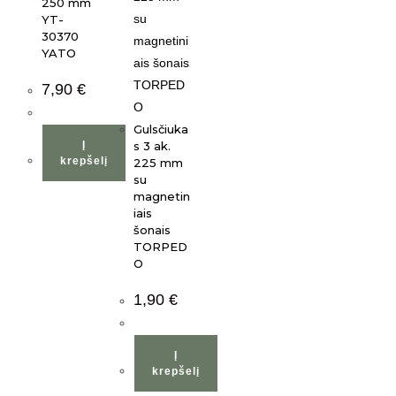
250 mm
YT-
30370
YATO
7,90
€
Gulsčiuka
Į
s 3 ak.
krepšelį
225 mm
su
magnetin
iais
šonais
TORPED
O
1,90
€
Į
krepšelį