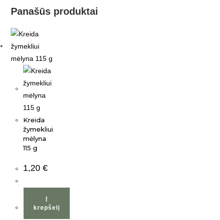
Panašūs produktai
Kreida
žymekliui
mėlyna
115 g
1,20
€
Į
krepšelį