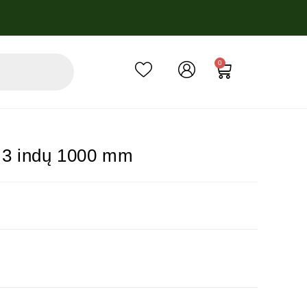
0
s 3 indų 1000 mm