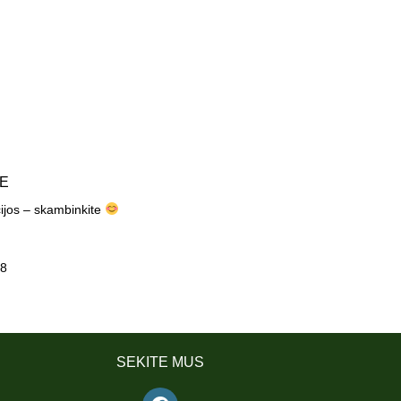
TE
cijos – skambinkite
8
SEKITE MUS