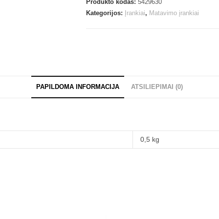
Produkto kodas:
5429630
Kategorijos:
Įrankiai
,
Matavimo įrankiai
PAPILDOMA INFORMACIJA
ATSILIEPIMAI (0)
0,5 kg