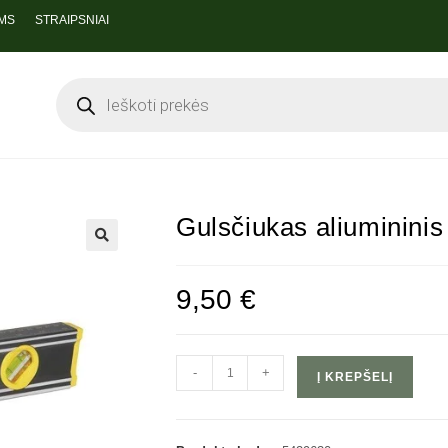
MS
STRAIPSNIAI
Gulsčiukas aliuminini
🔍
9,50
€
-
+
Į KREPŠELĮ