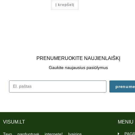
Į krepšelį
PRENUMERUOKITE NAUJIENLAIŠKĮ
Gaukite naujausius pasiūlymus
prenume
VISUM.LT
MENIU
Tavo parduotuvė internete! Įvairios
PAGR