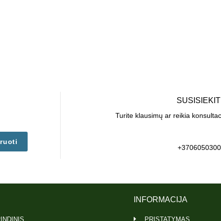
SUSISIEKI
Turite klausimų ar reikia konsulta
ruoti
+3706050300
INFORMACIJA
INDINIS
PRISTATYMAS