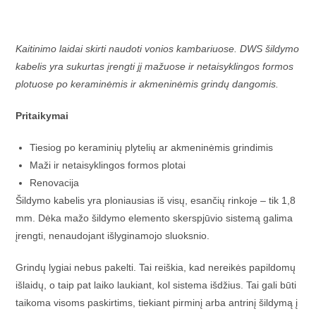
Kaitinimo laidai skirti naudoti vonios kambariuose. DWS šildymo
kabelis yra sukurtas įrengti jį mažuose ir netaisyklingos formos
plotuose po keraminėmis ir akmeninėmis grindų dangomis.
Pritaikymai
Tiesiog po keraminių plytelių ar akmeninėmis grindimis
Maži ir netaisyklingos formos plotai
Renovacija
Šildymo kabelis yra ploniausias iš visų, esančių rinkoje – tik 1,8
mm. Dėka mažo šildymo elemento skerspjūvio sistemą galima
įrengti, nenaudojant išlyginamojo sluoksnio.
Grindų lygiai nebus pakelti. Tai reiškia, kad nereikės papildomų
išlaidų, o taip pat laiko laukiant, kol sistema išdžius. Tai gali būti
taikoma visoms paskirtims, tiekiant pirminį arba antrinį šildymą į