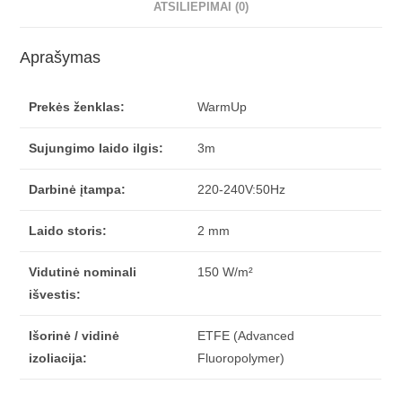
ATSILIEPIMAI (0)
Aprašymas
Prekės ženklas:
WarmUp
Sujungimo laido ilgis:
3m
Darbinė įtampa:
220-240V:50Hz
Laido storis:
2 mm
Vidutinė nominali
150 W/m²
išvestis:
Išorinė / vidinė
ETFE (Advanced
izoliacija:
Fluoropolymer)