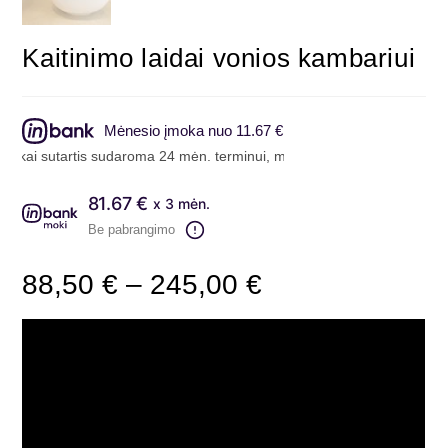
Kaitinimo laidai vonios kambariui
Mėnesio įmoka nuo 11.67 €
 sutartis sudaroma 24 mėn. terminui, metinė palūkanų norma – 6.9%, 
81.67 €
x 3 mėn.
Be pabrangimo
88,50
€
–
245,00
€