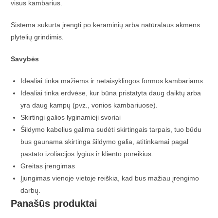
visus kambarius.
Sistema sukurta įrengti po keraminių arba natūralaus akmens
plytelių grindimis.
Savybės
Idealiai tinka mažiems ir netaisyklingos formos kambariams.
Idealiai tinka erdvėse, kur būna pristatyta daug daiktų arba
yra daug kampų (pvz., vonios kambariuose).
Skirtingi galios lyginamieji svoriai
Šildymo kabelius galima sudėti skirtingais tarpais, tuo būdu
bus gaunama skirtinga šildymo galia, atitinkamai pagal
pastato izoliacijos lygius ir kliento poreikius.
Greitas įrengimas
Įjungimas vienoje vietoje reiškia, kad bus mažiau įrengimo
darbų.
Panašūs produktai