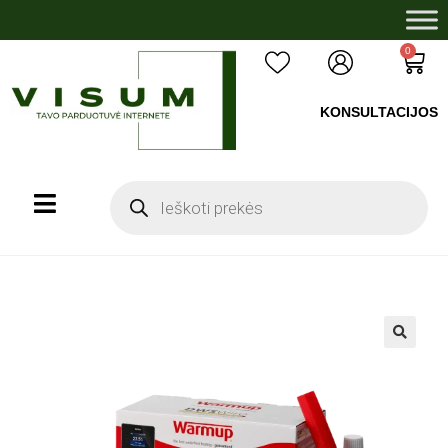
0
KONSULTACIJOS
+37060503008
🔍