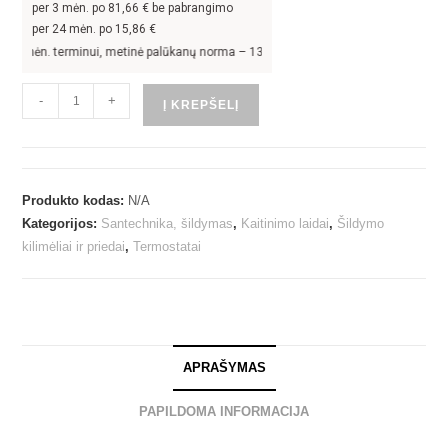
per
3
mėn. po
81,66
€ be pabrangimo
per 24 mėn. po
15,86
€
ėn. terminui, metinė palūkanų norma –
13,9
%, sutarties sudarymo mokestis -
3
%,
-
+
Į KREPŠELĮ
Produkto kodas:
N/A
Kategorijos:
Santechnika, šildymas
,
Kaitinimo laidai
,
Šildymo
kilimėliai ir priedai
,
Termostatai
APRAŠYMAS
PAPILDOMA INFORMACIJA