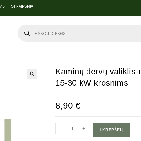
MS
STRAIPSNIAI
Kaminų dervų valiklis-
15-30 kW krosnims
🔍
8,90
€
-
+
Į KREPŠELĮ