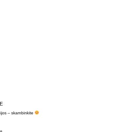
TE
cijos – skambinkite
8