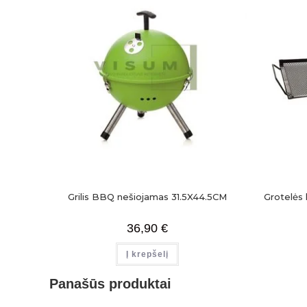
Grilis BBQ nešiojamas 31.5X44.5CM
Grotelės
36,90
€
Į krepšelį
Panašūs produktai