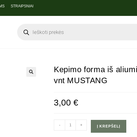
MS
STRAIPSNIAI
Kepimo forma iš aliumi
vnt MUSTANG
🔍
3,00
€
-
+
Į KREPŠELĮ