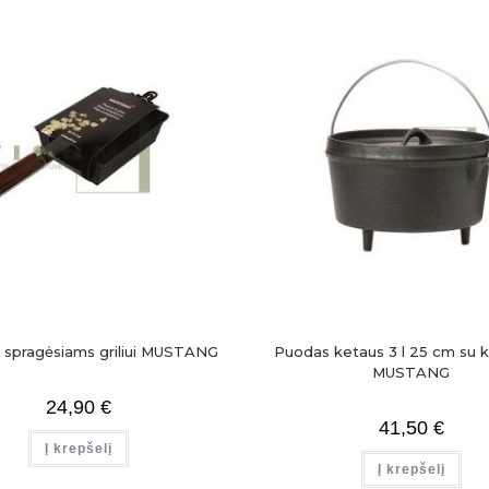
 spragėsiams griliui MUSTANG
Puodas ketaus 3 l 25 cm su k
MUSTANG
24,90
€
41,50
€
Į krepšelį
Į krepšelį