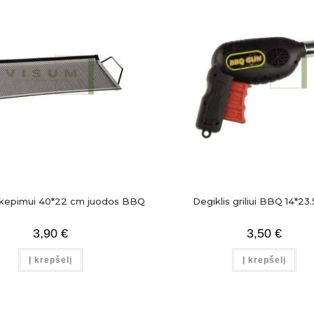
 kepimui 40*22 cm juodos BBQ
Degiklis griliui BBQ 14*23
3,90
€
3,50
€
Į krepšelį
Į krepšelį