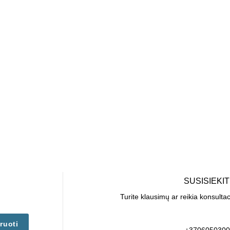
SUSISIEKI
Turite klausimų ar reikia konsulta
ruoti
+3706050300