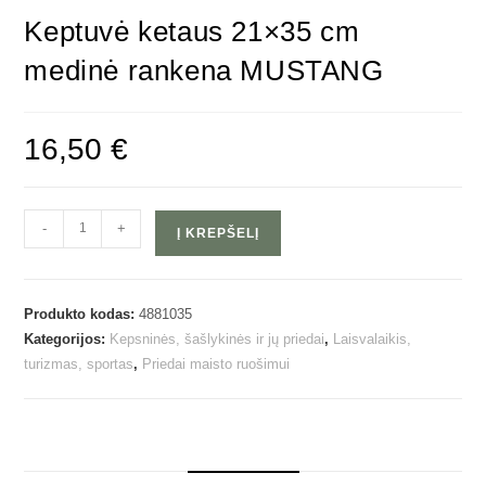
Keptuvė ketaus 21×35 cm
medinė rankena MUSTANG
16,50
€
-
+
Į KREPŠELĮ
Produkto kodas:
4881035
Kategorijos:
Kepsninės, šašlykinės ir jų priedai
,
Laisvalaikis,
turizmas, sportas
,
Priedai maisto ruošimui