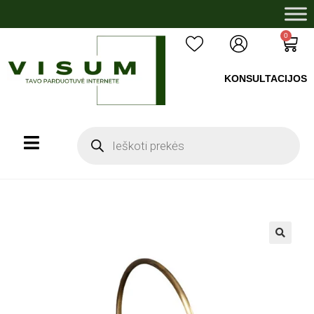
0
KONSULTACIJOS
+37060503008
🔍