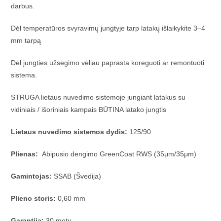
darbus.
Dėl temperatūros svyravimų jungtyje tarp latakų išlaikykite 3–4
mm tarpą
Dėl jungties užsegimo vėliau paprasta koreguoti ar remontuoti
sistema.
STRUGA lietaus nuvedimo sistemoje jungiant latakus su
vidiniais / išoriniais kampais BŪTINA latako jungtis
Lietaus nuvedimo sistemos dydis:
125/90
Plienas:
Abipusio dengimo GreenCoat RWS (35μm/35μm)
Gamintojas:
SSAB (Švedija)
Plieno storis:
0,60 mm
Garantija:
30 metų