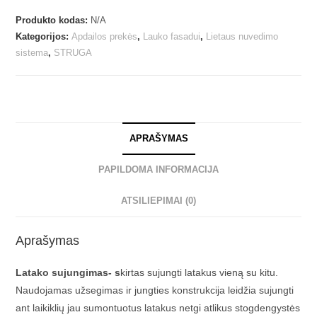
Produkto kodas:
N/A
Kategorijos:
Apdailos prekės
,
Lauko fasadui
,
Lietaus nuvedimo
sistema
,
STRUGA
APRAŠYMAS
PAPILDOMA INFORMACIJA
ATSILIEPIMAI (0)
Aprašymas
Latako sujungimas- s
kirtas sujungti latakus vieną su kitu.
Naudojamas užsegimas ir jungties konstrukcija leidžia sujungti
ant laikiklių jau sumontuotus latakus netgi atlikus stogdengystės