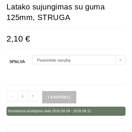
Latako sujungimas su guma
125mm, STRUGA
2,10
€
Pasirinkite savybę
SPALVA
-
+
Į KREPŠELĮ
Numatoma pristatymo data 2026.08.09 - 2026.08.11