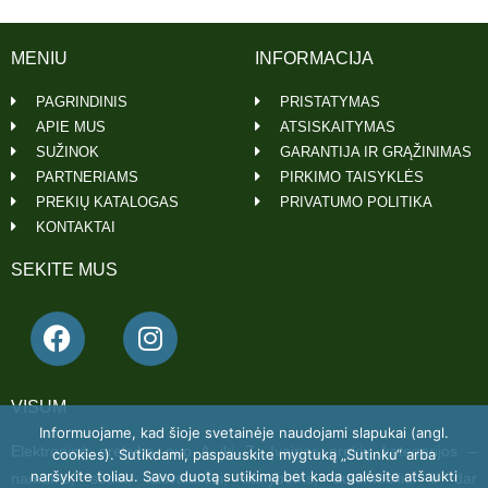
MENIU
INFORMACIJA
PAGRINDINIS
PRISTATYMAS
APIE MUS
ATSISKAITYMAS
SUŽINOK
GARANTIJA IR GRĄŽINIMAS
PARTNERIAMS
PIRKIMO TAISYKLĖS
PREKIŲ KATALOGAS
PRIVATUMO POLITIKA
KONTAKTAI
SEKITE MUS
VISUM
Informuojame, kad šioje svetainėje naudojami slapukai (angl.
Elektroninė prekyba nuo A iki Z. Įvairios prekių kategorijos –
cookies). Sutikdami, paspauskite mygtuką „Sutinku“ arba
naršykite toliau. Savo duotą sutikimą bet kada galėsite atšaukti
namams, sodui, laisvalaikiui, statyboms, automobiliui ir dar