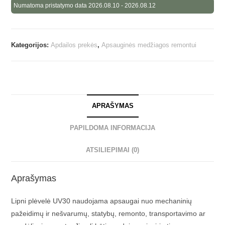
Numatoma pristatymo data 2026.08.10 - 2026.08.12
Kategorijos:
Apdailos prekės
,
Apsauginės medžiagos remontui
APRAŠYMAS
PAPILDOMA INFORMACIJA
ATSILIEPIMAI (0)
Aprašymas
Lipni plėvelė UV30 naudojama apsaugai nuo mechaninių
pažeidimų ir nešvarumų, statybų, remonto, transportavimo ar