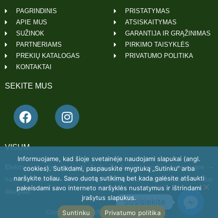
PAGRINDINIS
PRISTATYMAS
APIE MUS
ATSISKAITYMAS
SUŽINOK
GARANTIJA IR GRĄŽINIMAS
PARTNERIAMS
PIRKIMO TAISYKLĖS
PREKIŲ KATALOGAS
PRIVATUMO POLITIKA
KONTAKTAI
SEKITE MUS
VISUM
Informuojame, kad šioje svetainėje naudojami slapukai (angl.
Elektroninė prekyba nuo A iki Z. Įvairios prekių kategorijos –
cookies). Sutikdami, paspauskite mygtuką „Sutinku“ arba
naršykite toliau. Savo duotą sutikimą bet kada galėsite atšaukti
namams, sodui, laisvalaikiui, statyboms, automobiliui ir dar
pakeisdami savo interneto naršyklės nustatymus ir ištrindami
daugiau.
įrašytus slapukus.
Susisiekite
Suntinku
Privatumo politika
Copyright 2022 © VISUM Powered by
Getspace