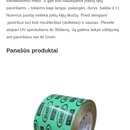
sandėliavimo metu. Ji gali būti naudojama įvairių tipų
paviršiams – tokiems kaip langai, palangės, durys, baldai ir t.t.
Nuėmus juostą nelieka jokių klijų likučių. Prieš dengiant
,paviršius turi būti neužterštas (dulkėtas) ir sausas. Plėvelė
atspari UV spinduliams iki 30dienų. Ją galima laikyti užklijuotą
ant paviršiaus net iki 1mėn.
Panašūs produktai