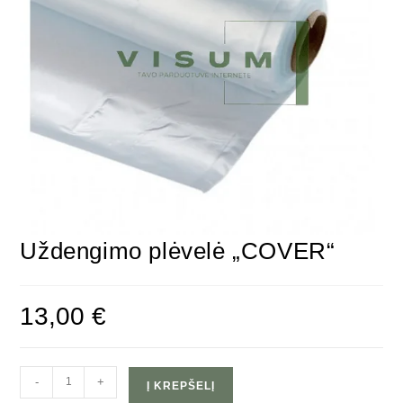
Uždengimo plėvelė „COVER“
13,00
€
-
+
Į KREPŠELĮ