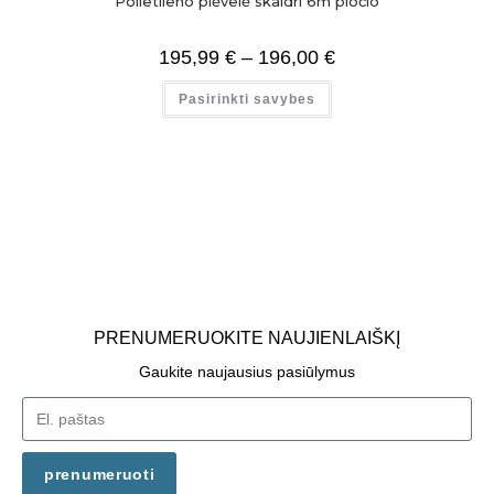
Polietileno plėvelė skaidri 6m pločio
195,99
€
–
196,00
€
Pasirinkti savybes
PRENUMERUOKITE NAUJIENLAIŠKĮ
Gaukite naujausius pasiūlymus
prenumeruoti