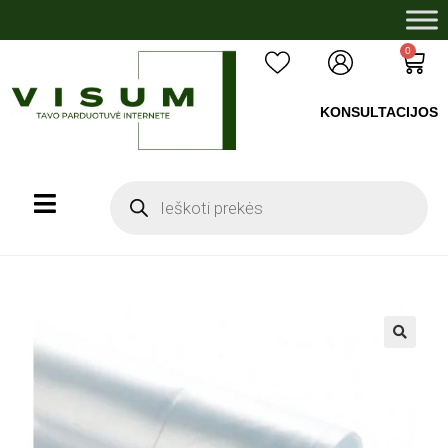
0
KONSULTACIJOS
+37060503008
🔍