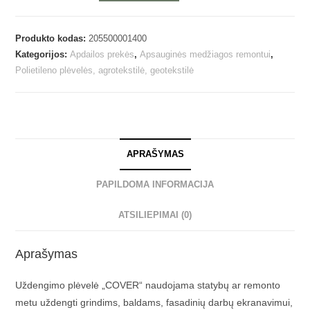
Produkto kodas:
205500001400
Kategorijos:
Apdailos prekės
,
Apsauginės medžiagos remontui
,
Polietileno plėvelės, agrotekstilė, geotekstilė
APRAŠYMAS
PAPILDOMA INFORMACIJA
ATSILIEPIMAI (0)
Aprašymas
Uždengimo plėvelė „COVER“ naudojama statybų ar remonto
metu uždengti grindims, baldams, fasadinių darbų ekranavimui,