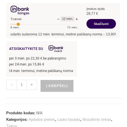
Įmokos dydis
28,77
€
−
+
12
mėn.
Trukmė:
Skaičiuoti
6
mėn.
72
mėn.
i sutartis sudaroma
12
mėn. terminui, metinė palūkanų norma –
13,90
%
, sutarties
ATSISKAITYKITE SU
per
3
mėn. po
22,30
€ be pabrangimo
per 24 mėn. po
15,86
€
 24 mėn. terminui, metinė palūkanų norma –
13,9
%, sutarties sudarymo mokestis
-
+
Į KREPŠELĮ
Produkto kodas:
N/A
Kategorijos:
Apdailos prekės
,
Lauko fasadui
,
Mozaikinis tinkas
,
Tinkas