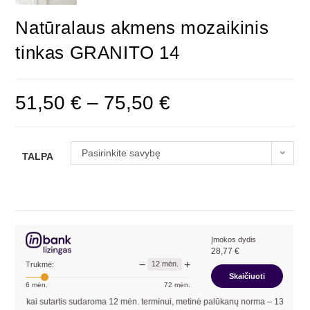
Natūralaus akmens mozaikinis
tinkas GRANITO 14
51,50
€
–
75,50
€
Pasirinkite savybę
TALPA
Įmokos dydis
28,77
€
−
+
12
mėn.
Trukmė:
Skaičiuoti
6
mėn.
72
mėn.
, kai sutartis sudaroma
12
mėn. terminui, metinė palūkanų norma –
13,90
%
, suta