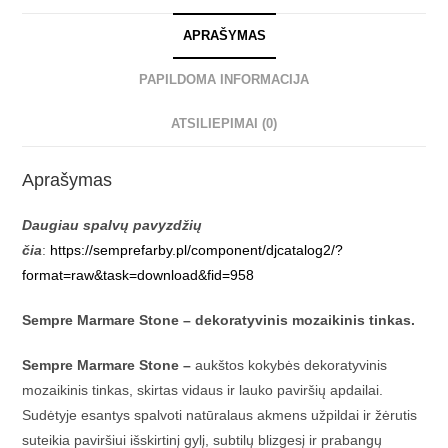
APRAŠYMAS
PAPILDOMA INFORMACIJA
ATSILIEPIMAI (0)
Aprašymas
Daugiau spalvų pavyzdžių
čia
:
https://semprefarby.pl/component/djcatalog2/?
format=raw&task=download&fid=958
Sempre Marmare Stone – dekoratyvinis mozaikinis tinkas.
Sempre Marmare Stone –
aukštos kokybės dekoratyvinis
mozaikinis tinkas, skirtas vidaus ir lauko paviršių apdailai.
Sudėtyje esantys spalvoti natūralaus akmens užpildai ir žėrutis
suteikia paviršiui išskirtinį gylį, subtilų blizgesį ir prabangų