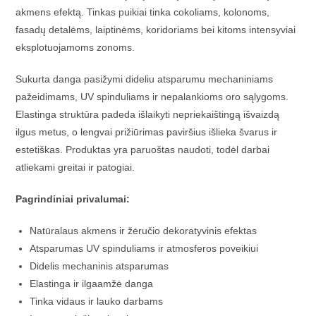
akmens efektą. Tinkas puikiai tinka cokoliams, kolonoms,
fasadų detalėms, laiptinėms, koridoriams bei kitoms intensyviai
eksplotuojamoms zonoms.
Sukurta danga pasižymi dideliu atsparumu mechaniniams
pažeidimams, UV spinduliams ir nepalankioms oro sąlygoms.
Elastinga struktūra padeda išlaikyti nepriekaištingą išvaizdą
ilgus metus, o lengvai prižiūrimas paviršius išlieka švarus ir
estetiškas. Produktas yra paruoštas naudoti, todėl darbai
atliekami greitai ir patogiai.
Pagrindiniai privalumai:
Natūralaus akmens ir žėručio dekoratyvinis efektas
Atsparumas UV spinduliams ir atmosferos poveikiui
Didelis mechaninis atsparumas
Elastinga ir ilgaamžė danga
Tinka vidaus ir lauko darbams