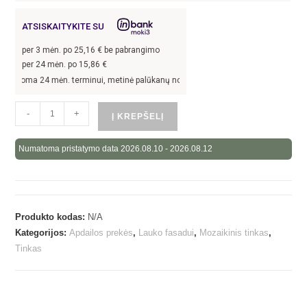
ATSISKAITYKITE SU
per
3
mėn. po
25,16
€ be pabrangimo
per 24 mėn. po
15,86
€
aroma 24 mėn. terminui, metinė palūkanų norma –
13,9
%, sutarties sudarymo mok
-
+
Į KREPŠELĮ
Numatoma pristatymo data 2026.08.10 - 2026.08.12
Produkto kodas:
N/A
Kategorijos:
Apdailos prekės
,
Lauko fasadui
,
Mozaikinis tinkas
,
Tinkas