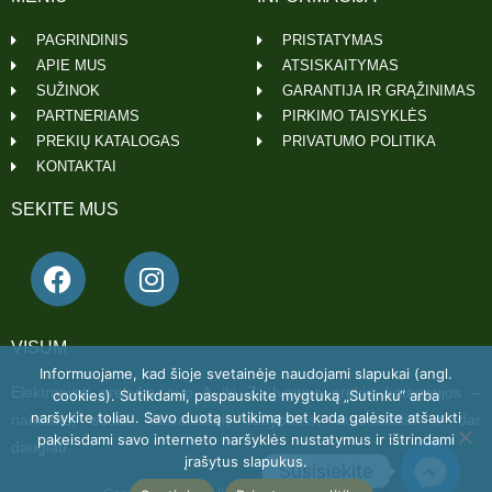
PAGRINDINIS
PRISTATYMAS
APIE MUS
ATSISKAITYMAS
SUŽINOK
GARANTIJA IR GRĄŽINIMAS
PARTNERIAMS
PIRKIMO TAISYKLĖS
PREKIŲ KATALOGAS
PRIVATUMO POLITIKA
KONTAKTAI
SEKITE MUS
VISUM
Informuojame, kad šioje svetainėje naudojami slapukai (angl.
Elektroninė prekyba nuo A iki Z. Įvairios prekių kategorijos –
cookies). Sutikdami, paspauskite mygtuką „Sutinku“ arba
naršykite toliau. Savo duotą sutikimą bet kada galėsite atšaukti
namams, sodui, laisvalaikiui, statyboms, automobiliui ir dar
pakeisdami savo interneto naršyklės nustatymus ir ištrindami
daugiau.
įrašytus slapukus.
Susisiekite