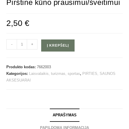
Pirštinė kūno prausimui/šveitimui
2,50
€
-
+
Į KREPŠELĮ
Produkto kodas:
7662003
Kategorijos:
Laisvalaikis, turizmas, sportas
,
PIRTIES, SAUNOS
AKSESUARAI
APRAŠYMAS
PAPILDOMA INFORMACIJA