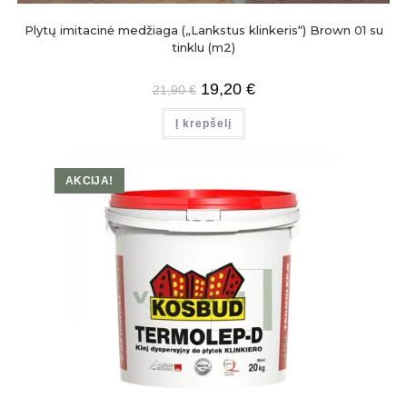
Plytų imitacinė medžiaga („Lankstus klinkeris“) Brown 01 su
tinklu (m2)
19,20
€
21,90
€
Į krepšelį
AKCIJA!