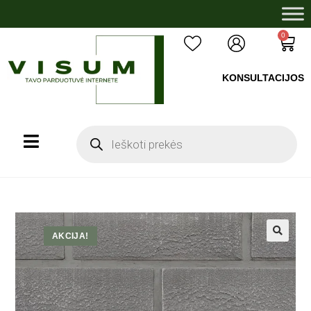
0
KONSULTACIJOS
+37060503008
AKCIJA!
🔍