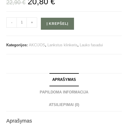
20,80
€
22,90
€
-
+
Į KREPŠELĮ
Kategorijos:
AKCIJOS
,
Lankstus klinkeris
,
Lauko fasadui
APRAŠYMAS
PAPILDOMA INFORMACIJA
ATSILIEPIMAI (0)
Aprašymas