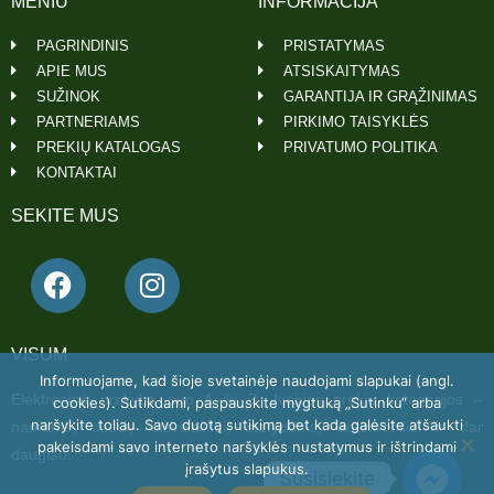
MENIU
INFORMACIJA
PAGRINDINIS
PRISTATYMAS
APIE MUS
ATSISKAITYMAS
SUŽINOK
GARANTIJA IR GRĄŽINIMAS
PARTNERIAMS
PIRKIMO TAISYKLĖS
PREKIŲ KATALOGAS
PRIVATUMO POLITIKA
KONTAKTAI
SEKITE MUS
VISUM
Informuojame, kad šioje svetainėje naudojami slapukai (angl.
Elektroninė prekyba nuo A iki Z. Įvairios prekių kategorijos –
cookies). Sutikdami, paspauskite mygtuką „Sutinku“ arba
naršykite toliau. Savo duotą sutikimą bet kada galėsite atšaukti
namams, sodui, laisvalaikiui, statyboms, automobiliui ir dar
pakeisdami savo interneto naršyklės nustatymus ir ištrindami
daugiau.
įrašytus slapukus.
Susisiekite