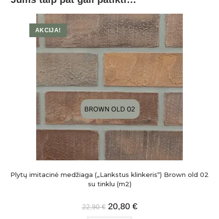
AKCIJA!
Plytų imitacinė medžiaga („Lankstus klinkeris“) Brown old 02
su tinklu (m2)
20,80
€
22,90
€