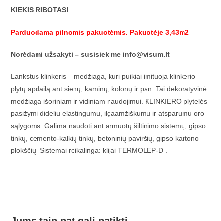
KIEKIS RIBOTAS!
Parduodama pilnomis pakuotėmis. Pakuotėje 3,43m2
Norėdami užsakyti – susisiekime info@visum.lt
Lankstus klinkeris – medžiaga, kuri puikiai imituoja klinkerio
plytų apdailą ant sienų, kaminų, kolonų ir pan. Tai dekoratyvinė
medžiaga išoriniam ir vidiniam naudojimui. KLINKIERO plytelės
pasižymi dideliu elastingumu, ilgaamžiškumu ir atsparumu oro
sąlygoms. Galima naudoti ant armuotų šiltinimo sistemų, gipso
tinkų, cemento-kalkių tinkų, betoninių paviršių, gipso kartono
plokščių. Sistemai reikalinga: klijai TERMOLEP-D .
Jums taip pat gali patikti…