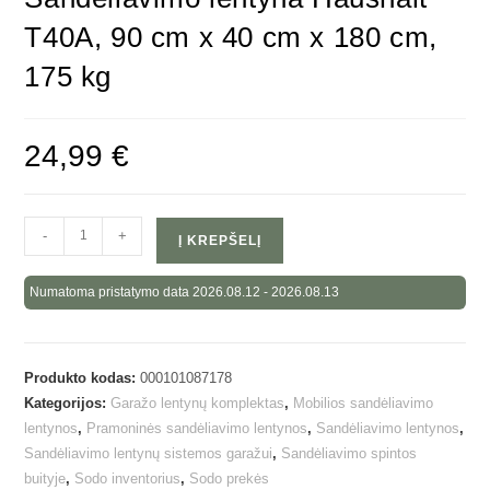
T40A, 90 cm x 40 cm x 180 cm,
175 kg
24,99
€
-
+
Į KREPŠELĮ
Numatoma pristatymo data 2026.08.12 - 2026.08.13
Produkto kodas:
000101087178
Kategorijos:
Garažo lentynų komplektas
,
Mobilios sandėliavimo
lentynos
,
Pramoninės sandėliavimo lentynos
,
Sandėliavimo lentynos
,
Sandėliavimo lentynų sistemos garažui
,
Sandėliavimo spintos
buityje
,
Sodo inventorius
,
Sodo prekės