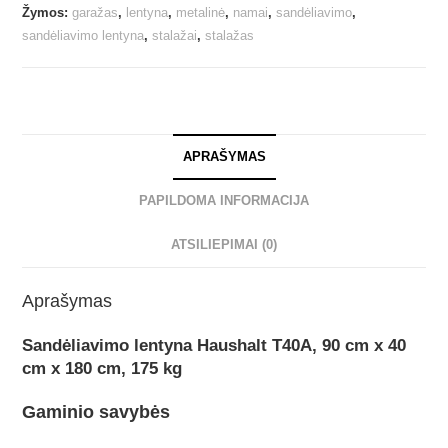
Žymos:
garažas
,
lentyna
,
metalinė
,
namai
,
sandėliavimo
,
sandėliavimo lentyna
,
stalažai
,
stalažas
APRAŠYMAS
PAPILDOMA INFORMACIJA
ATSILIEPIMAI (0)
Aprašymas
Sandėliavimo lentyna Haushalt T40A, 90 cm x 40
cm x 180 cm, 175 kg
Gaminio savybės