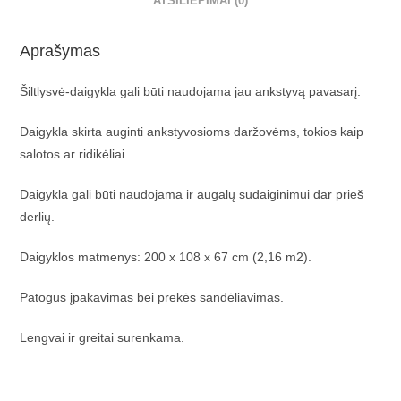
ATSILIEPIMAI (0)
Aprašymas
Šiltlysvė-daigykla gali būti naudojama jau ankstyvą pavasarį.
Daigykla skirta auginti ankstyvosioms daržovėms, tokios kaip
salotos ar ridikėliai.
Daigykla gali būti naudojama ir augalų sudaiginimui dar prieš
derlių.
Daigyklos matmenys: 200 x 108 x 67 cm (2,16 m2).
Patogus įpakavimas bei prekės sandėliavimas.
Lengvai ir greitai surenkama.