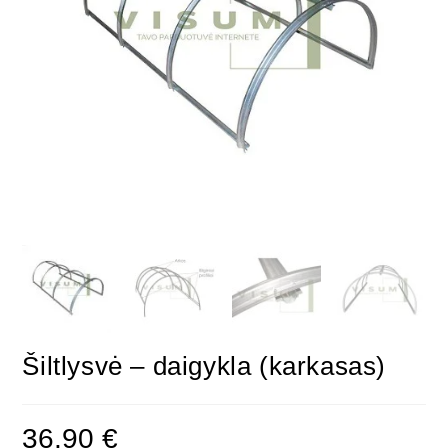
Šiltlysvė – daigykla (karkasas)
36,90
€