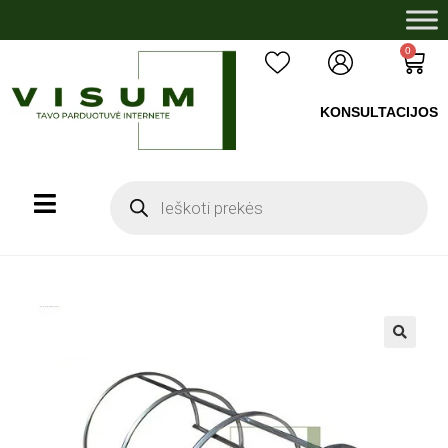
0
KONSULTACIJOS
+37060503008
🔍