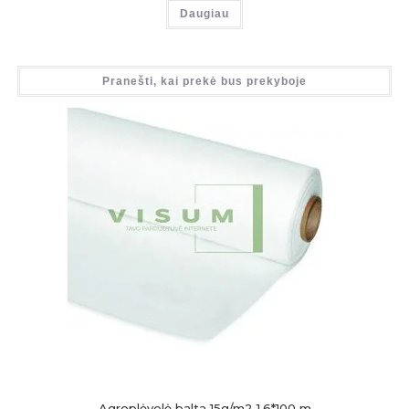
Daugiau
Pranešti, kai prekė bus prekyboje
Agroplėvelė balta 15g/m2 1.6*100 m