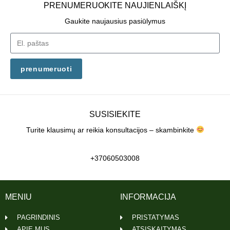
PRENUMERUOKITE NAUJIENLAIŠKĮ
Gaukite naujausius pasiūlymus
prenumeruoti
SUSISIEKITE
Turite klausimų ar reikia konsultacijos – skambinkite
+37060503008
MENIU
INFORMACIJA
PAGRINDINIS
PRISTATYMAS
APIE MUS
ATSISKAITYMAS