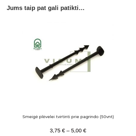
Jums taip pat gali patikti…
Smeigė plėvelei tvirtinti prie pagrindo (50vnt)
3,75
€
–
5,00
€