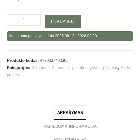
-
+
Į KREPŠELĮ
Numatoma pristatymo data 2026.08.12 - 2026.08.20
Produkto kodas:
4779037490363
Kategorijos:
Šiltnamiai
,
Šiltnamiai, pakeltos lysvės, plėvelės
,
Sodo
prekės
APRAŠYMAS
PAPILDOMA INFORMACIJA