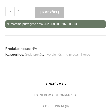
-
+
Į KREPŠELĮ
Numatoma pristatymo data 2026.08.10 - 2026.08.13
Produkto kodas:
N/A
Kategorijos:
Sodo prekės
,
Tvoralentės ir jų priedai
,
Tvoros
APRAŠYMAS
PAPILDOMA INFORMACIJA
ATSILIEPIMAI (0)