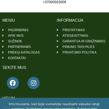
+37060503008
MENIU
INFORMACIJA
PAGRINDINIS
PRISTATYMAS
APIE MUS
ATSISKAITYMAS
SUŽINOK
GARANTIJA IR GRĄŽINIMAS
PARTNERIAMS
PIRKIMO TAISYKLĖS
PREKIŲ KATALOGAS
PRIVATUMO POLITIKA
KONTAKTAI
SEKITE MUS
VISUM
Informuojame, kad šioje svetainėje naudojami slapukai (angl.
Elektroninė prekyba nuo A iki Z. Įvairios prekių kategorijos –
cookies). Sutikdami, paspauskite mygtuką „Sutinku“ arba