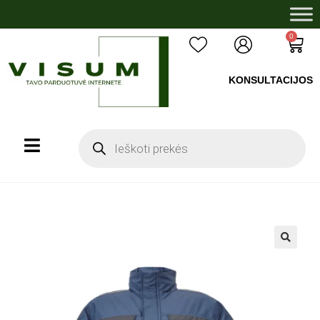
0
KONSULTACIJOS
+37060503008
🔍