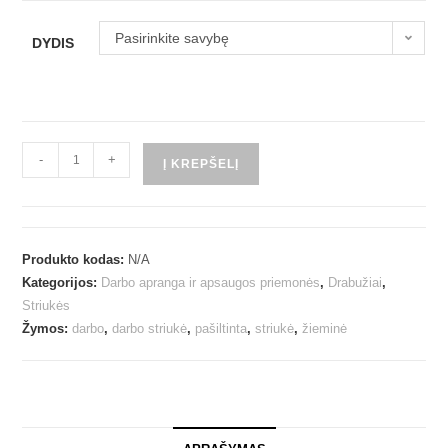
Pasirinkite savybę
DYDIS
-
+
Į KREPŠELĮ
Produkto kodas:
N/A
Kategorijos:
Darbo apranga ir apsaugos priemonės
,
Drabužiai
,
Striukės
Žymos:
darbo
,
darbo striukė
,
pašiltinta
,
striukė
,
žieminė