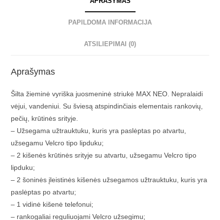
APRAŠYMAS
PAPILDOMA INFORMACIJA
ATSILIEPIMAI (0)
Aprašymas
Šilta žieminė vyriška juosmeninė striukė MAX NEO. Nepralaidi
vėjui, vandeniui. Su šviesą atspindinčiais elementais rankovių,
pečių, krūtinės srityje.
– Užsegama užtrauktuku, kuris yra paslėptas po atvartu,
užsegamu Velcro tipo lipduku;
– 2 kišenės krūtinės srityje su atvartu, užsegamu Velcro tipo
lipduku;
– 2 šoninės įleistinės kišenės užsegamos užtrauktuku, kuris yra
paslėptas po atvartu;
– 1 vidinė kišenė telefonui;
– rankogaliai reguliuojami Velcro užsegimu;