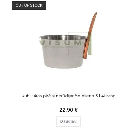
OUT OF STOCK
Kubiliukas pirčiai nerūdijančio plieno 3 l 4Living
22,90
€
Daugiau