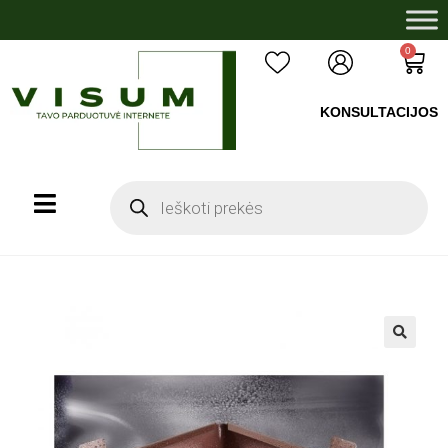
0
KONSULTACIJOS
+37060503008
🔍