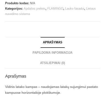
Produkto kodas:
N/A
Kategorijos:
Apdailos prekės
,
FLAMINGO
,
Lauko fasadui
,
Lietaus
nuvedimo sistema
APRAŠYMAS
PAPILDOMA INFORMACIJA
ATSILIEPIMAI (0)
Aprašymas
Vidinis latako kampas – naudojamas latakų sujungimui pastato
kampuose horizontalioje plokštumoje.