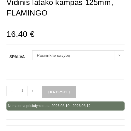
Vidinis latako kampas 125mm,
FLAMINGO
16,40
€
Pasirinkite savybę
SPALVA
-
+
Į KREPŠELĮ
Numatoma pristatymo data 2026.08.10 - 2026.08.12