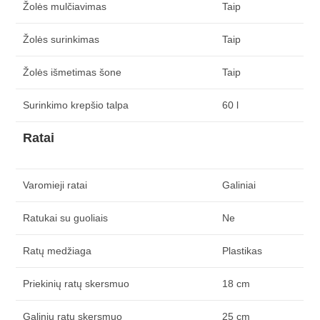
Žolės mulčiavimas
Taip
Žolės surinkimas
Taip
Žolės išmetimas šone
Taip
Surinkimo krepšio talpa
60 l
Ratai
Varomieji ratai
Galiniai
Ratukai su guoliais
Ne
Ratų medžiaga
Plastikas
Priekinių ratų skersmuo
18 cm
Galinių ratų skersmuo
25 cm