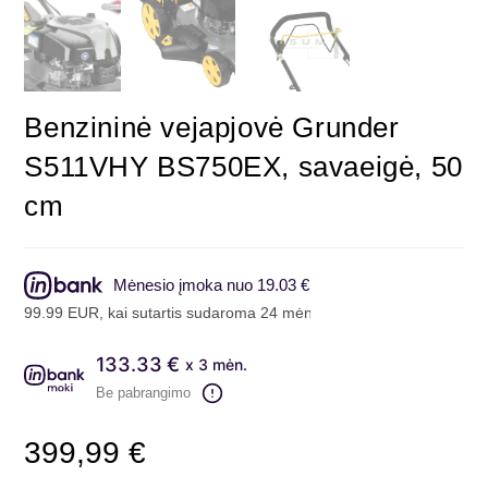
Benzininė vejapjovė Grunder
S511VHY BS750EX, savaeigė, 50
cm
Mėnesio įmoka nuo 19.03 €
9 EUR, kai sutartis sudaroma 24 mėn. terminui, metinė palūkanų nor
133.33 €
x 3 mėn.
Be pabrangimo
399,99
€