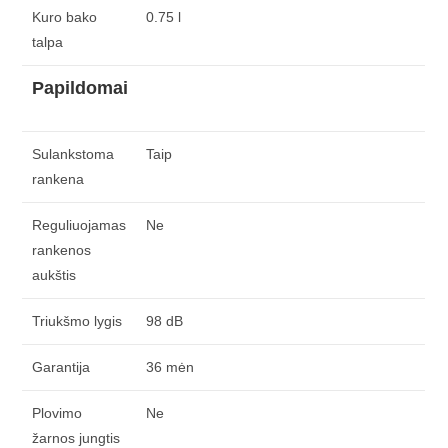
Kuro bako
0.75 l
talpa
Papildomai
Sulankstoma
Taip
rankena
Reguliuojamas
Ne
rankenos
aukštis
Triukšmo lygis
98 dB
Garantija
36 mėn
Plovimo
Ne
žarnos jungtis