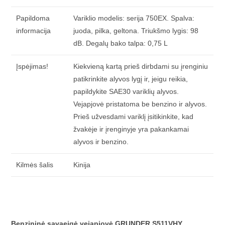
Papildoma
Variklio modelis: serija 750EX. Spalva:
informacija
juoda, pilka, geltona. Triukšmo lygis: 98
dB. Degalų bako talpa: 0,75 L
Įspėjimas!
Kiekvieną kartą prieš dirbdami su įrenginiu
patikrinkite alyvos lygį ir, jeigu reikia,
papildykite SAE30 variklių alyvos.
Vejapjovė pristatoma be benzino ir alyvos.
Prieš užvesdami variklį įsitikinkite, kad
žvakėje ir įrenginyje yra pakankamai
alyvos ir benzino.
Kilmės šalis
Kinija
Benzininė savaeigė vejapjovė GRUNDER S511VHY