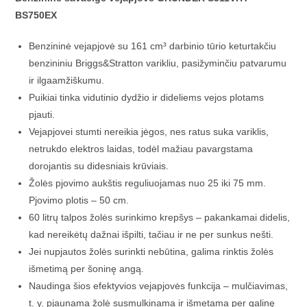
BS750EX
Benzininė vejapjovė su 161 cm³ darbinio tūrio keturtakčiu
benzininiu Briggs&Stratton varikliu, pasižyminčiu patvarumu
ir ilgaamžiškumu.
Puikiai tinka vidutinio dydžio ir dideliems vejos plotams
pjauti.
Vejapjovei stumti nereikia jėgos, nes ratus suka variklis,
netrukdo elektros laidas, todėl mažiau pavargstama
dorojantis su didesniais krūviais.
Žolės pjovimo aukštis reguliuojamas nuo 25 iki 75 mm.
Pjovimo plotis – 50 cm.
60 litrų talpos žolės surinkimo krepšys – pakankamai didelis,
kad nereikėtų dažnai išpilti, tačiau ir ne per sunkus nešti.
Jei nupjautos žolės surinkti nebūtina, galima rinktis žolės
išmetimą per šoninę angą.
Naudinga šios efektyvios vejapjovės funkcija – mulčiavimas,
t. y. pjaunama žolė susmulkinama ir išmetama per galinę