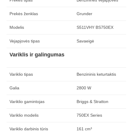
Prekės tipas
Benzininės vejapjovės
Prekės ženklas
Grunder
Modelis
S511VHY BS750EX
Vejapjovės tipas
Savaeigė
Variklis ir galingumas
Variklio tipas
Benzininis keturtaktis
Galia
2800 W
Variklio gamintojas
Briggs & Stratton
Variklio modelis
750EX Series
Variklio darbinis tūris
161 cm³