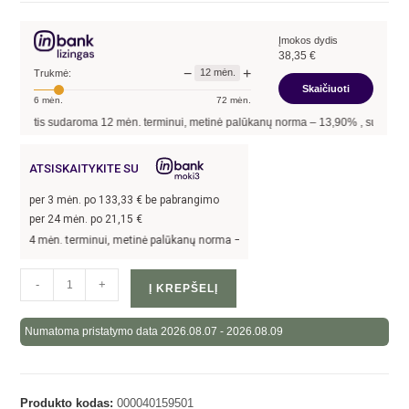
Įmokos dydis
38,35
€
−
+
12
mėn.
Trukmė:
Skaičiuoti
6
mėn.
72
mėn.
tis sudaroma
12
mėn. terminui, metinė palūkanų norma –
13,90
%
, sutarties sudary
ATSISKAITYKITE SU
per
3
mėn. po
133,33
€ be pabrangimo
per 24 mėn. po
21,15
€
 mėn. terminui, metinė palūkanų norma –
13,9
%, sutarties sudarymo mokestis -
3
-
+
Į KREPŠELĮ
Numatoma pristatymo data 2026.08.07 - 2026.08.09
Produkto kodas:
000040159501