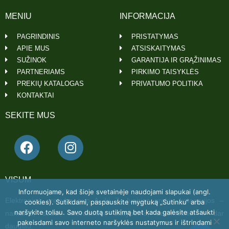
MENIU
INFORMACIJA
PAGRINDINIS
PRISTATYMAS
APIE MUS
ATSISKAITYMAS
SUŽINOK
GARANTIJA IR GRĄŽINIMAS
PARTNERIAMS
PIRKIMO TAISYKLĖS
PREKIŲ KATALOGAS
PRIVATUMO POLITIKA
KONTAKTAI
SEKITE MUS
VISUM
Informuojame, kad šioje svetainėje naudojami slapukai (angl.
Elektroninė prekyba nuo A iki Z. Įvairios prekių kategorijos –
cookies). Sutikdami, paspauskite mygtuką „Sutinku“ arba
naršykite toliau. Savo duotą sutikimą bet kada galėsite atšaukti
namams, sodui, laisvalaikiui, statyboms, automobiliui ir dar
pakeisdami savo interneto naršyklės nustatymus ir ištrindami
daugiau.