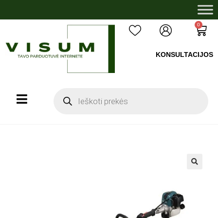
0
KONSULTACIJOS
+37060503008
🔍