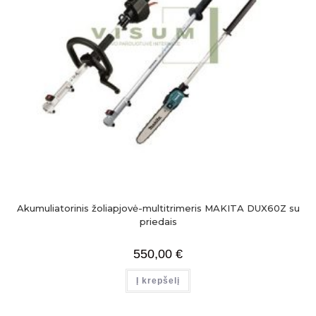
Akumuliatorinis žoliapjovė-multitrimeris MAKITA DUX60Z su
priedais
550,00
€
Į krepšelį