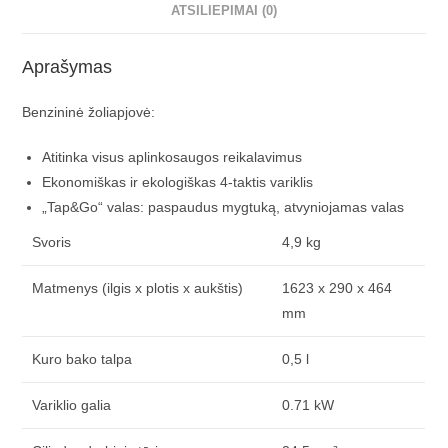
ATSILIEPIMAI (0)
Aprašymas
Benzininė žoliapjovė:
Atitinka visus aplinkosaugos reikalavimus
Ekonomiškas ir ekologiškas 4-taktis variklis
„Tap&Go“ valas: paspaudus mygtuką, atvyniojamas valas
Svoris
4,9 kg
Matmenys (ilgis x plotis x aukštis)
1623 x 290 x 464
mm
Kuro bako talpa
0,5 l
Variklio galia
0.71 kW