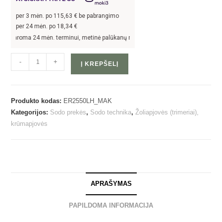
per
3
mėn. po
115,63
€ be pabrangimo
per 24 mėn. po
18,34
€
aroma 24 mėn. terminui, metinė palūkanų norma –
13,9
%, sutarties sudarymo moke
-
+
Į KREPŠELĮ
Produkto kodas:
ER2550LH_MAK
Kategorijos:
Sodo prekės
,
Sodo technika
,
Žoliapjovės (trimeriai),
krūmapjovės
APRAŠYMAS
PAPILDOMA INFORMACIJA