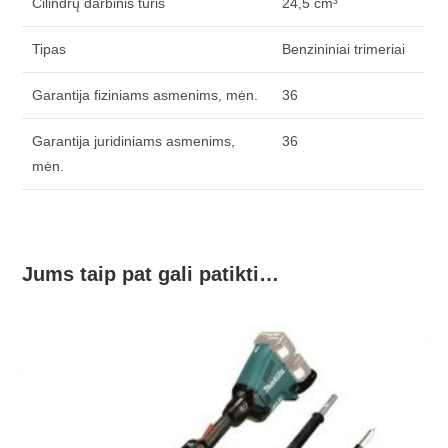
Cilindrų darbinis tūris
24,5 cm³
Tipas
Benzininiai trimeriai
Garantija fiziniams asmenims, mėn.
36
Garantija juridiniams asmenims,
36
mėn.
Jums taip pat gali patikti…