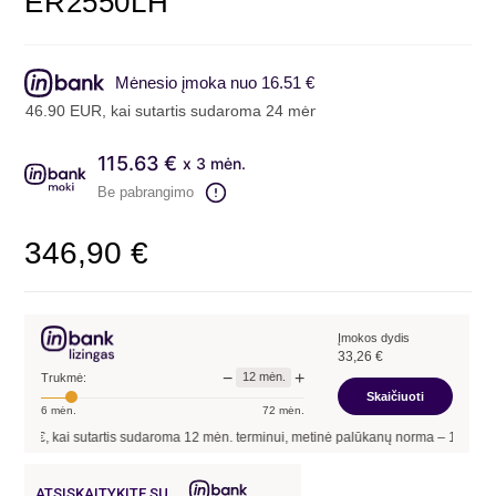
ER2550LH
Mėnesio įmoka nuo 16.51 €
.90 EUR, kai sutartis sudaroma 24 mėn. terminui, metinė palūkanų no
115.63 €
x 3 mėn.
Be pabrangimo
346,90
€
Įmokos dydis
33,26
€
−
+
12
mėn.
Trukmė:
Skaičiuoti
6
mėn.
72
mėn.
, kai sutartis sudaroma
12
mėn. terminui, metinė palūkanų norma –
13,90
%
, sutar
ATSISKAITYKITE SU