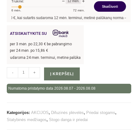
−
+
12
mėn.
Trukmė:
Skaičiuoti
6
mėn.
72
mėn.
€, kai sutartis sudaroma
12
mėn. terminui, metinė palūkanų norma –
13,90
%
, sut
ATSISKAITYKITE SU
per
3
mėn. po
22,30
€ be pabrangimo
per 24 mėn. po
15,86
€
 sudaroma 24 mėn. terminui, metinė palūkanų norma –
13,9
%, sutarties sudarymo 
-
+
Į KREPŠELĮ
Numatoma pristatymo data 2026.08.07 - 2026.08.08
Kategorijos:
AKCIJOS
,
Difuzinės plėvelės
,
Priedai stogams
,
Statybinės medžiagos
,
Stogo danga ir priedai