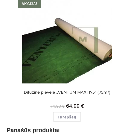
AKCIJA!
Difuzinė plėvelė „VENTUM MAXI 175“ (75m²)
64,99
€
74,90
€
Į krepšelį
Panašūs produktai