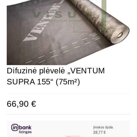
Difuzinė plėvelė „VENTUM
SUPRA 155“ (75m²)
66,90
€
Įmokos dydis
28,77
€