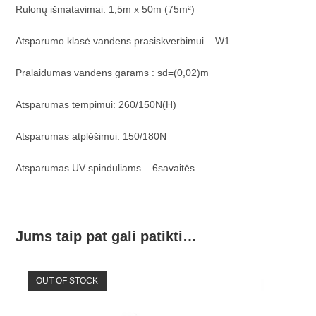
Rulonų išmatavimai: 1,5m x 50m (75m²)
Atsparumo klasė vandens prasiskverbimui – W1
Pralaidumas vandens garams : sd=(0,02)m
Atsparumas tempimui: 260/150N(H)
Atsparumas atplėšimui: 150/180N
Atsparumas UV spinduliams – 6savaitės.
Jums taip pat gali patikti…
OUT OF STOCK