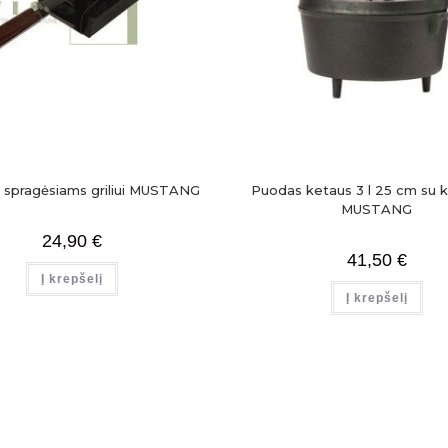
 spragėsiams griliui MUSTANG
Puodas ketaus 3 l 25 cm su k
MUSTANG
24,90
€
41,50
€
Į krepšelį
Į krepšelį