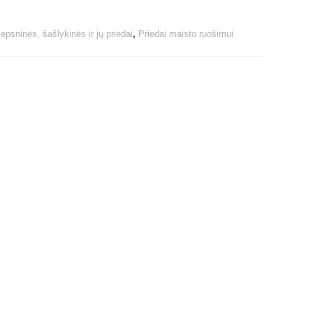
epsninės, šašlykinės ir jų priedai
,
Priedai maisto ruošimui