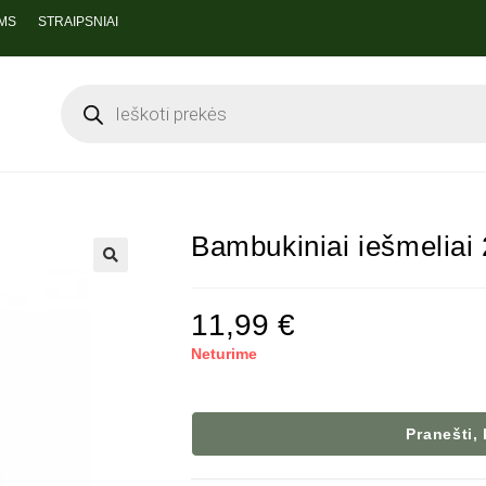
MS
STRAIPSNIAI
Bambukiniai iešmeliai 
🔍
11,99
€
Neturime
Pranešti,