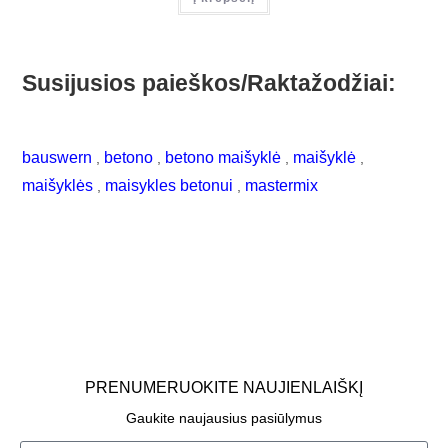
Susijusios paieškos/Raktažodžiai:
bauswern
betono
betono maišyklė
maišyklė
,
,
,
,
maišyklės
maisykles betonui
mastermix
,
,
PRENUMERUOKITE NAUJIENLAIŠKĮ
Gaukite naujausius pasiūlymus