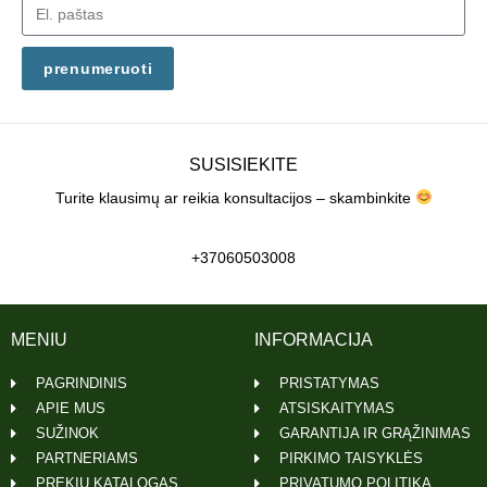
prenumeruoti
SUSISIEKITE
Turite klausimų ar reikia konsultacijos – skambinkite
+37060503008
MENIU
INFORMACIJA
PAGRINDINIS
PRISTATYMAS
APIE MUS
ATSISKAITYMAS
SUŽINOK
GARANTIJA IR GRĄŽINIMAS
PARTNERIAMS
PIRKIMO TAISYKLĖS
PREKIŲ KATALOGAS
PRIVATUMO POLITIKA