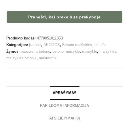
Pranešti, kai prekė bus prekyboje
Produkto kodas:
4779051011353
Kategorijos:
Įrankiai
,
AKCIJOS
,
Betono maišyklės, detalės
Žymos:
bauswern
,
betono
,
betono maišyklė
,
maišyklė
,
maišyklės
,
maisykles betonui
,
mastermix
APRAŠYMAS
PAPILDOMA INFORMACIJA
ATSILIEPIMAI (0)