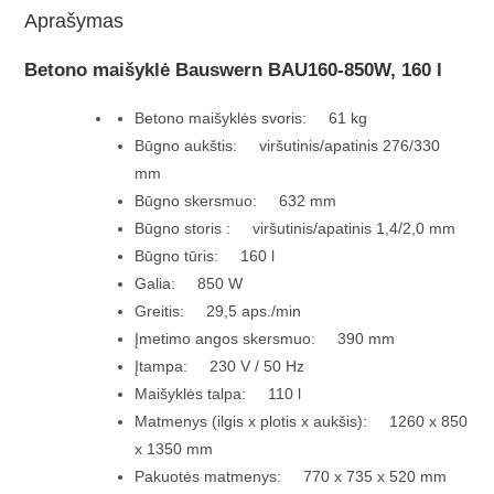
Aprašymas
Betono maišyklė Bauswern BAU160-850W, 160 l
Betono maišyklės svoris: 61 kg
Būgno aukštis: viršutinis/apatinis 276/330
mm
Būgno skersmuo: 632 mm
Būgno storis : viršutinis/apatinis 1,4/2,0 mm
Būgno tūris: 160 l
Galia: 850 W
Greitis: 29,5 aps./min
Įmetimo angos skersmuo: 390 mm
Įtampa: 230 V / 50 Hz
Maišyklės talpa: 110 l
Matmenys (ilgis x plotis x aukšis): 1260 x 850
x 1350 mm
Pakuotės matmenys: 770 x 735 x 520 mm