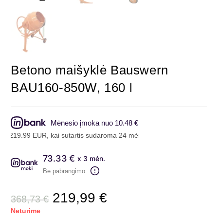
Betono maišyklė Bauswern
BAU160-850W, 160 l
Mėnesio įmoka nuo 10.48 €
219.99 EUR, kai sutartis sudaroma 24 mėn. terminui, metinė palūkanų
73.33 €
x 3 mėn.
Be pabrangimo
219,99
€
368,73
€
Neturime