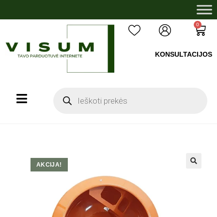
0
KONSULTACIJOS
+37060503008
AKCIJA!