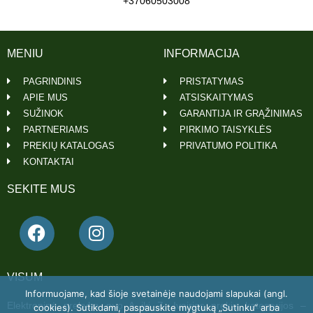
+37060503008
MENIU
INFORMACIJA
PAGRINDINIS
PRISTATYMAS
APIE MUS
ATSISKAITYMAS
SUŽINOK
GARANTIJA IR GRĄŽINIMAS
PARTNERIAMS
PIRKIMO TAISYKLĖS
PREKIŲ KATALOGAS
PRIVATUMO POLITIKA
KONTAKTAI
SEKITE MUS
VISUM
Informuojame, kad šioje svetainėje naudojami slapukai (angl.
Elektroninė prekyba nuo A iki Z. Įvairios prekių kategorijos –
cookies). Sutikdami, paspauskite mygtuką „Sutinku“ arba