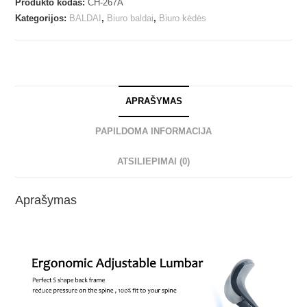
Produkto kodas:
CH-267A
Kategorijos:
BALDAI
,
Biuro baldai
,
Biuro kėdės
APRAŠYMAS
PAPILDOMA INFORMACIJA
ATSILIEPIMAI (0)
Aprašymas