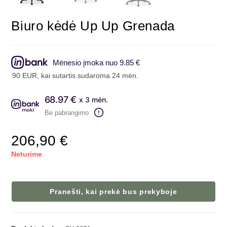
Biuro kėdė Up Up Grenada
Mėnesio įmoka nuo 9.85 €
kai sutartis sudaroma 24 mėn. terminui, metinė palūkanų norma – 6.9
68.97 €
x 3 mėn.
Be pabrangimo
206,90
€
Neturime
Pranešti, kai prekė bus prekyboje