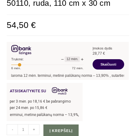
50110, ruda, 110 cm x 30 cm
54,50
€
Įmokos dydis
28,77
€
−
+
12
mėn.
Trukmė:
Skaičiuoti
6
mėn.
72
mėn.
 sudaroma
12
mėn. terminui, metinė palūkanų norma –
13,90
%
, sutarties sudarymo 
ATSISKAITYKITE SU
per
3
mėn. po
18,16
€ be pabrangimo
per 24 mėn. po
15,86
€
 terminui, metinė palūkanų norma –
13,9
%, sutarties sudarymo mokestis -
3
%, mė
-
+
Į KREPŠELĮ