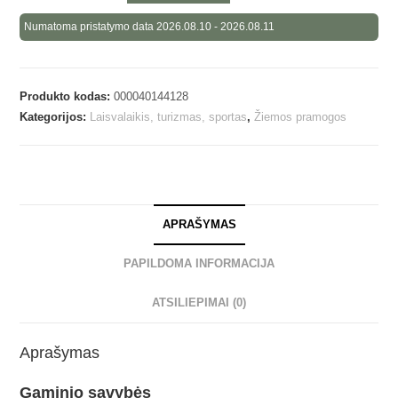
Numatoma pristatymo data 2026.08.10 - 2026.08.11
Produkto kodas:
000040144128
Kategorijos:
Laisvalaikis, turizmas, sportas
,
Žiemos pramogos
APRAŠYMAS
PAPILDOMA INFORMACIJA
ATSILIEPIMAI (0)
Aprašymas
Gaminio savybės