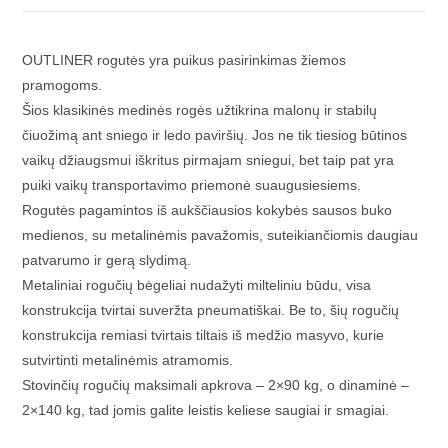
OUTLINER rogutės yra puikus pasirinkimas žiemos
pramogoms.
Šios klasikinės medinės rogės užtikrina malonų ir stabilų
čiuožimą ant sniego ir ledo paviršių. Jos ne tik tiesiog būtinos
vaikų džiaugsmui iškritus pirmajam sniegui, bet taip pat yra
puiki vaikų transportavimo priemonė suaugusiesiems.
Rogutės pagamintos iš aukščiausios kokybės sausos buko
medienos, su metalinėmis pavažomis, suteikiančiomis daugiau
patvarumo ir gerą slydimą.
Metaliniai rogučių bėgeliai nudažyti milteliniu būdu, visa
konstrukcija tvirtai suveržta pneumatiškai. Be to, šių rogučių
konstrukcija remiasi tvirtais tiltais iš medžio masyvo, kurie
sutvirtinti metalinėmis atramomis.
Stovinčių rogučių maksimali apkrova – 2×90 kg, o dinaminė –
2×140 kg, tad jomis galite leistis keliese saugiai ir smagiai.