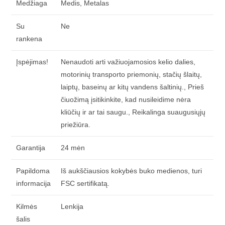
Medžiaga
Medis, Metalas
Su
Ne
rankena
Įspėjimas!
Nenaudoti arti važiuojamosios kelio dalies,
motorinių transporto priemonių, stačių šlaitų,
laiptų, baseinų ar kitų vandens šaltinių., Prieš
čiuožimą įsitikinkite, kad nusileidime nėra
kliūčių ir ar tai saugu., Reikalinga suaugusiųjų
priežiūra.
Garantija
24 mėn
Papildoma
Iš aukščiausios kokybės buko medienos, turi
informacija
FSC sertifikatą.
Kilmės
Lenkija
šalis