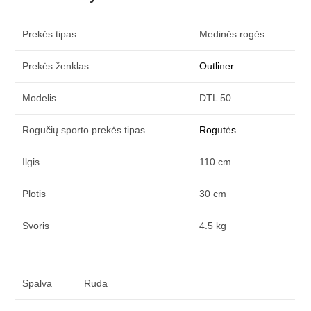
Prekės tipas
Medinės rogės
Prekės ženklas
Outli
n
er
Modelis
DTL 50
Rogučių sporto prekės tipas
Rog
u
t
ė
s
Ilgis
110 cm
Plotis
30 cm
Svoris
4.5 kg
Spalva
Ruda