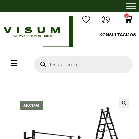
0
KONSULTACIJOS
+37060503008
AKCIJA!