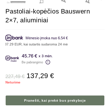
Pastoliai-kopėčios Bauswern
2×7, aliuminiai
Mėnesio įmoka nuo 6.54 €
137.29 EUR, kai sutartis sudaroma 24 mėn. terminui, metinė palūkan
45.76 €
x 3 mėn.
Be pabrangimo
137,29
€
227,49
€
Neturime
Pranešti, kai prekė bus prekyboje