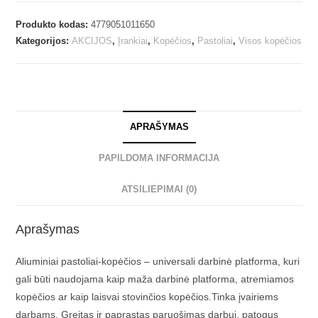
Produkto kodas:
4779051011650
Kategorijos:
AKCIJOS
,
Įrankiai
,
Kopėčios
,
Pastoliai
,
Visos kopėčios
APRAŠYMAS
PAPILDOMA INFORMACIJA
ATSILIEPIMAI (0)
Aprašymas
Aliuminiai pastoliai-kopėčios – universali darbinė platforma, kuri
gali būti naudojama kaip maža darbinė platforma, atremiamos
kopėčios ar kaip laisvai stovinčios kopėčios.Tinka įvairiems
darbams. Greitas ir paprastas paruošimas darbui, patogus