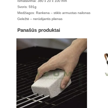
Išmatavimai: 380 x 20 x 100 mm
Svoris: 591g
Medžiagos: Rankena – stiklo armuotas nailonas
Geležtė – nerūdijantis plienas
Panašūs produktai