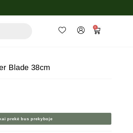
0
ker Blade 38cm
 kai prekė bus prekyboje