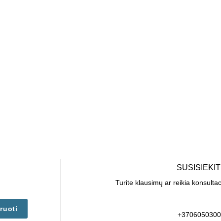
SUSISIEKI
Turite klausimų ar reikia konsulta
ruoti
+3706050300