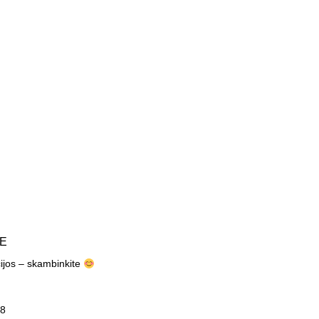
TE
cijos – skambinkite
8