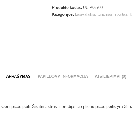
Produkto kodas:
UU-P06700
Kategorijos:
Laisvalaikis, turizmas, sportas
,
K
APRAŠYMAS
PAPILDOMA INFORMACIJA
ATSILIEPIMAI (0)
ni picos peilį. Šis itin aštrus, nerūdijančio plieno picos peilis yra 38 c