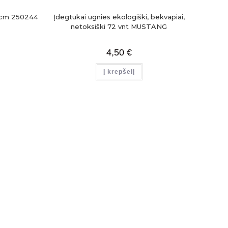
4 cm 250244
Įdegtukai ugnies ekologiški, bekvapiai,
netoksiški 72 vnt MUSTANG
4,50
€
Į krepšelį