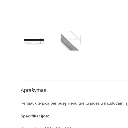
Aprašymas
Perpjaukite picą per pusę vienu greitu judesiu naudodami šį Oo
Specifikacijos: