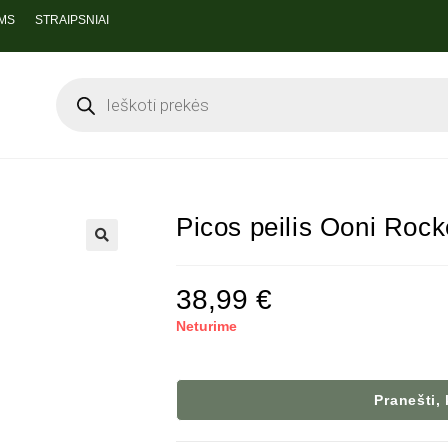
MS
STRAIPSNIAI
Picos peilis Ooni Roc
🔍
38,99
€
Neturime
Pranešti,