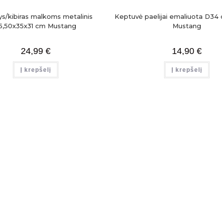
s/kibiras malkoms metalinis
Keptuvė paelijai emaliuota D3
5,50x35x31 cm Mustang
Mustang
24,99
€
14,90
€
Į krepšelį
Į krepšelį