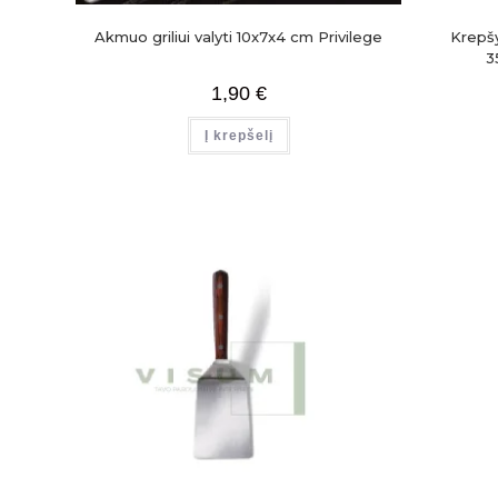
Akmuo griliui valyti 10x7x4 cm Privilege
Krepšy
3
1,90
€
Į krepšelį