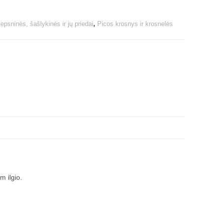
epsninės, šašlykinės ir jų priedai
,
Picos krosnys ir krosnelės
m ilgio.