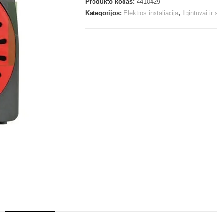
Produkto kodas:
4410429
Kategorijos:
Elektros instaliacija
,
Ilgintuvai ir