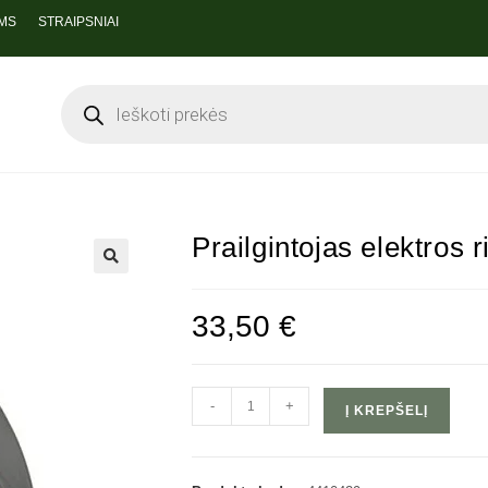
MS
STRAIPSNIAI
Prailgintojas elektros 
33,50
€
-
+
Į KREPŠELĮ