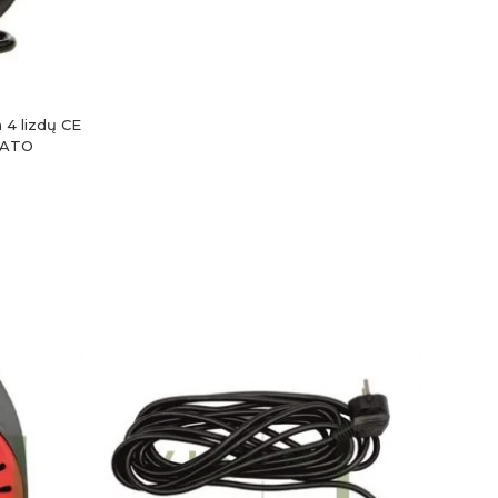
m 4 lizdų CE
 YATO