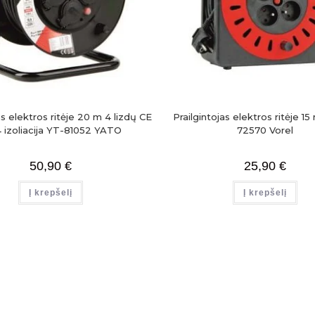
as elektros ritėje 20 m 4 lizdų CE
Prailgintojas elektros ritėje 15
 izoliacija YT-81052 YATO
72570 Vorel
50,90
€
25,90
€
Į krepšelį
Į krepšelį