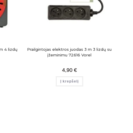
 m 4 lizdų
Prailgintojas elektros juodas 3 m 3 lizdų su
įžeminimu 72616 Vorel
4,90
€
Į krepšelį