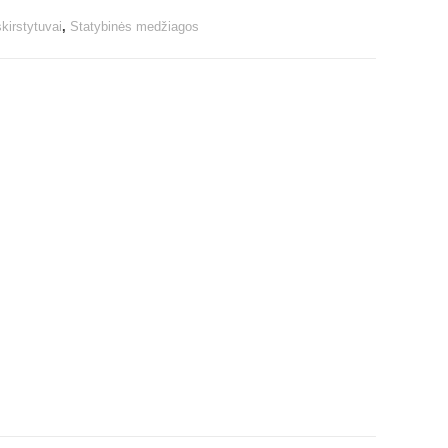
 skirstytuvai
,
Statybinės medžiagos