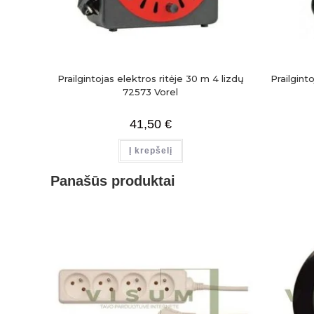
Prailgintojas elektros ritėje 30 m 4 lizdų
Prailgint
72573 Vorel
41,50
€
Į krepšelį
Panašūs produktai