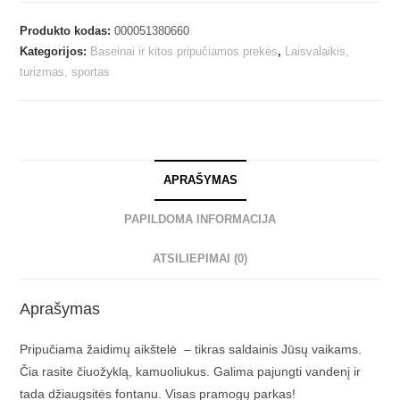
Produkto kodas:
000051380660
Kategorijos:
Baseinai ir kitos pripučiamos prekės
,
Laisvalaikis,
turizmas, sportas
APRAŠYMAS
PAPILDOMA INFORMACIJA
ATSILIEPIMAI (0)
Aprašymas
Pripučiama žaidimų aikštelė – tikras saldainis Jūsų vaikams.
Čia rasite čiuožyklą, kamuoliukus. Galima pajungti vandenį ir
tada džiaugsitės fontanu. Visas pramogų parkas!