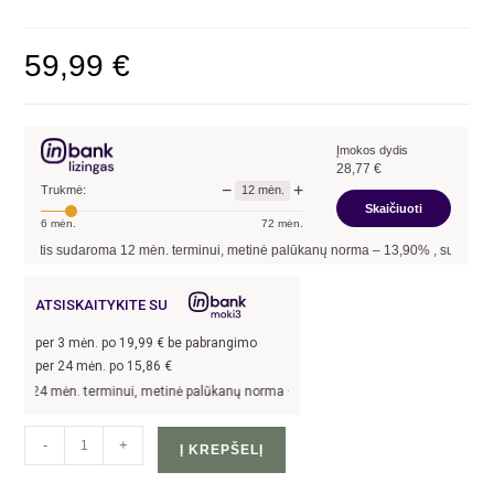
59,99
€
Įmokos dydis
28,77
€
−
+
12
mėn.
Trukmė:
Skaičiuoti
6
mėn.
72
mėn.
artis sudaroma
12
mėn. terminui, metinė palūkanų norma –
13,90
%
, sutarties suda
ATSISKAITYKITE SU
per
3
mėn. po
19,99
€ be pabrangimo
per 24 mėn. po
15,86
€
 24 mėn. terminui, metinė palūkanų norma –
13,9
%, sutarties sudarymo mokestis 
-
+
Į KREPŠELĮ