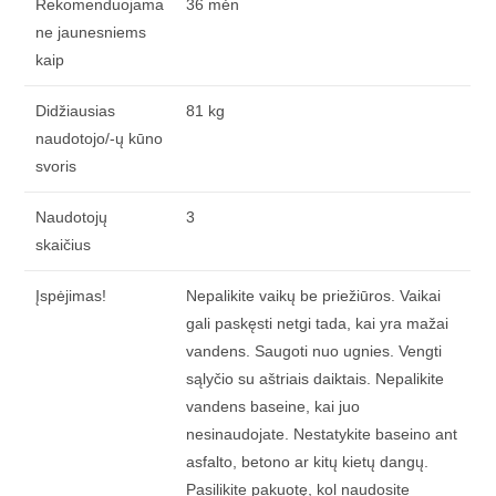
Rekomenduojama
36 mėn
ne jaunesniems
kaip
Didžiausias
81 kg
naudotojo/-ų kūno
svoris
Naudotojų
3
skaičius
Įspėjimas!
Nepalikite vaikų be priežiūros. Vaikai
gali paskęsti netgi tada, kai yra mažai
vandens. Saugoti nuo ugnies. Vengti
sąlyčio su aštriais daiktais. Nepalikite
vandens baseine, kai juo
nesinaudojate. Nestatykite baseino ant
asfalto, betono ar kitų kietų dangų.
Pasilikite pakuotę, kol naudosite