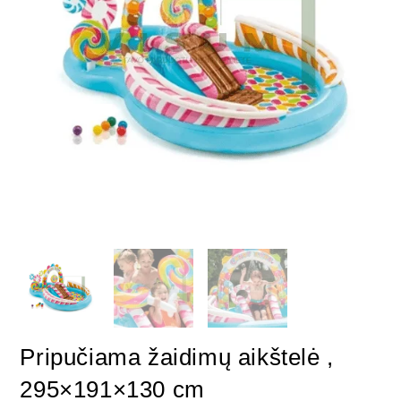
Pripučiama žaidimų aikštelė ,
295×191×130 cm