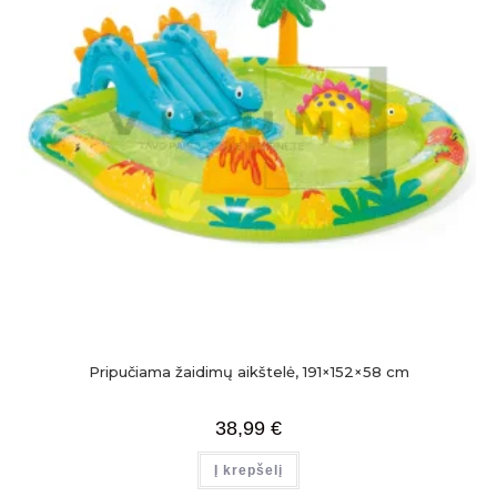
Pripučiama žaidimų aikštelė, 191×152×58 cm
38,99
€
Į krepšelį