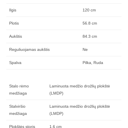
Ilgis
120 cm
Plotis
56.8 cm
Aukštis
84.3 cm
Reguliuojamas aukštis
Ne
Spalva
Pilka, Ruda
Stalo rėmo
Laminuota medžio drožlių plokštė
medžiaga
(LMDP)
Stalviršio
Laminuota medžio drožlių plokštė
medžiaga
(LMDP)
Plokštės storis
1.6 cm