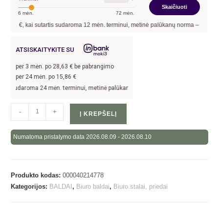
Skaičiuoti
6
mėn.
72
mėn.
00
€, kai sutartis sudaroma
12
mėn. terminui, metinė palūkanų norma –
13,90
%
, s
ATSISKAITYKITE SU
per
3
mėn. po
28,63
€ be pabrangimo
per 24 mėn. po
15,86
€
s sudaroma 24 mėn. terminui, metinė palūkanų norma –
13,9
%, sutarties sudarymo
-
+
Į KREPŠELĮ
Numatoma pristatymo data 2026.08.09 - 2026.08.10
Produkto kodas:
000040214778
Kategorijos:
BALDAI
,
Biuro baldai
,
Biuro stalai, priedai