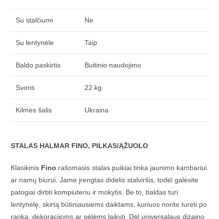
Su stalčiumi
Ne
Su lentynėle
Taip
Baldo paskirtis
Buitinio naudojimo
Svoris
22 kg
Kilmės šalis
Ukraina
STALAS HALMAR FINO, PILKAS/ĄŽUOLO
Klasikinis
Fino
rašomasis stalas puikiai tinka jaunimo kambariui
ar namų biurui. Jame įrengtas didelis stalviršis, todėl galėsite
patogiai dirbti kompiuteriu ir mokytis. Be to, baldas turi
lentynėlę, skirtą būtiniausiems daiktams, kuriuos norite turėti po
ranka, dekoracijoms ar gėlėms laikyti. Dėl universalaus dizaino