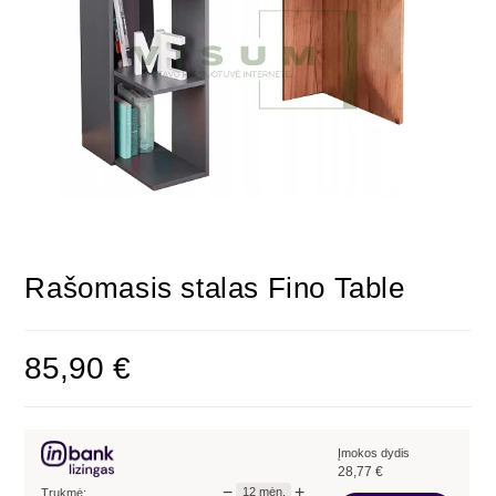
Rašomasis stalas Fino Table
85,90
€
Įmokos dydis
28,77
€
−
+
12
mėn.
Trukmė: