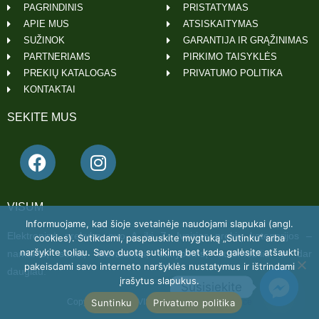
PAGRINDINIS
PRISTATYMAS
APIE MUS
ATSISKAITYMAS
SUŽINOK
GARANTIJA IR GRĄŽINIMAS
PARTNERIAMS
PIRKIMO TAISYKLĖS
PREKIŲ KATALOGAS
PRIVATUMO POLITIKA
KONTAKTAI
SEKITE MUS
VISUM
Informuojame, kad šioje svetainėje naudojami slapukai (angl.
Elektroninė prekyba nuo A iki Z. Įvairios prekių kategorijos –
cookies). Sutikdami, paspauskite mygtuką „Sutinku“ arba
naršykite toliau. Savo duotą sutikimą bet kada galėsite atšaukti
namams, sodui, laisvalaikiui, statyboms, automobiliui ir dar
pakeisdami savo interneto naršyklės nustatymus ir ištrindami
daugiau.
įrašytus slapukus.
Susisiekite
Suntinku
Privatumo politika
Copyright 2022 © VISUM Powered by
Getspace