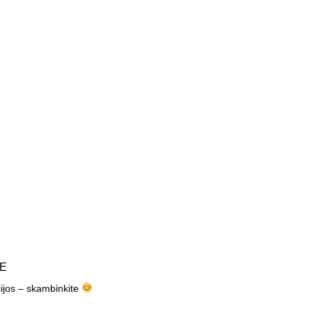
TE
cijos – skambinkite