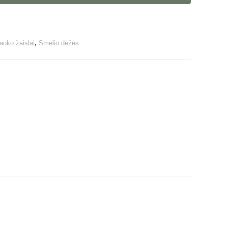
auko žaislai
,
Smėlio dėžės