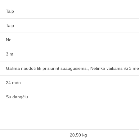
Taip
Taip
Ne
3 m.
Galima naudoti tik prižiūrint suaugusiems., Netinka vaikams iki 3 me
24 mėn
Su dangčiu
20,50 kg