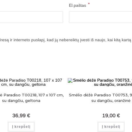
*
El.paštas
esą ir interneto puslapį, kad jų nebereiktų įvesti iš naujo, kai kitą kar
ė Paradiso T00218, 107 x 107 cm,
Smėlio dėžė Paradiso T00753, 9
su dangčiu, geltona
su dangčiu, oranžinė
36,99
€
19,00
€
Į krepšelį
Į krepšelį