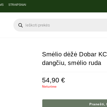
MS
STRAIPSNIAI
Smėlio dėžė Dobar KC
dangčiu, smėlio ruda
54,90
€
Neturime
Pranešti,