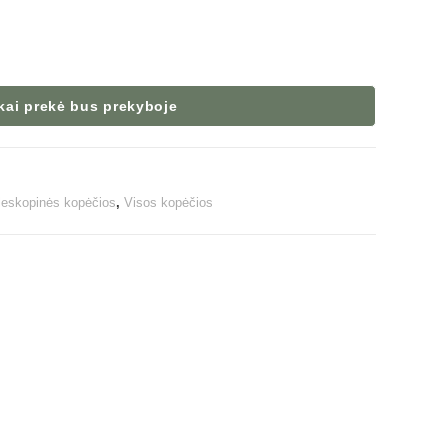
 kai prekė bus prekyboje
leskopinės kopėčios
,
Visos kopėčios