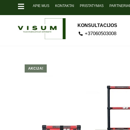
APIE MUS
KONTAKTAI
PRISTATYMAS
PARTNERIA
KONSULTACIJOS
+37060503008
AKCIJA!
Pavyzdžiu