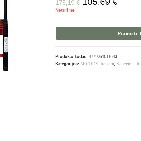
105,69
€
175,19
€
Neturime
Pranešti,
Produkto kodas:
4779051011643
Kategorijos:
AKCIJOS
,
Įrankiai
,
Kopėčios
,
Te