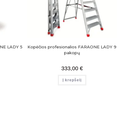
ONE LADY 5
Kopėčios profesionalios FARAONE LADY 9
pakopų
333,00
€
Į krepšelį