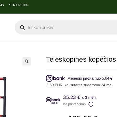
MS
STRAIPSNIAI
Teleskopinės kopėčios
🔍
Mėnesio įmoka nuo 5.04 €
i, skolinantis 105.69 EUR, kai sutartis sudaroma 24 mėn. terminui,
35.23 €
x 3 mėn.
Be pabrangimo