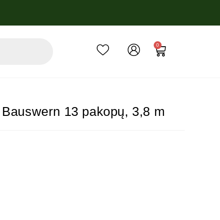
0
 Bauswern 13 pakopų, 3,8 m
 metinė palūkanų norma – 6.9%, sutarties sudarymo mokestis – 3%, su