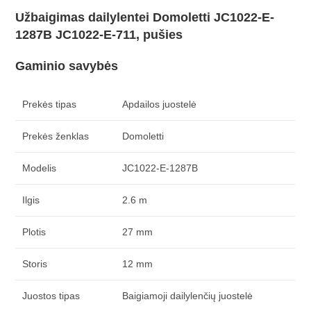
Užbaigimas dailylentei Domoletti JC1022-E-
1287B JC1022-E-711, pušies
Gaminio savybės
Prekės tipas
Apdailos juostelė
Prekės ženklas
Domoletti
Modelis
JC1022-E-1287B
Ilgis
2.6 m
Plotis
27 mm
Storis
12 mm
Juostos tipas
Baigiamoji dailylenčių juostelė