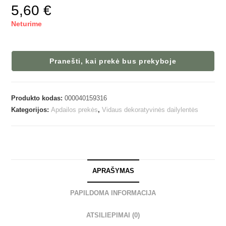
5,60
€
Neturime
Pranešti, kai prekė bus prekyboje
Produkto kodas:
000040159316
Kategorijos:
Apdailos prekės
,
Vidaus dekoratyvinės dailylentės
APRAŠYMAS
PAPILDOMA INFORMACIJA
ATSILIEPIMAI (0)