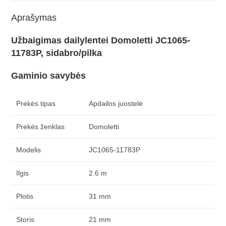
Aprašymas
Užbaigimas dailylentei Domoletti JC1065-
11783P, sidabro/pilka
Gaminio savybės
Prekės tipas
Apdailos juostelė
Prekės ženklas
Domoletti
Modelis
JC1065-11783P
Ilgis
2.6 m
Plotis
31 mm
Storis
21 mm