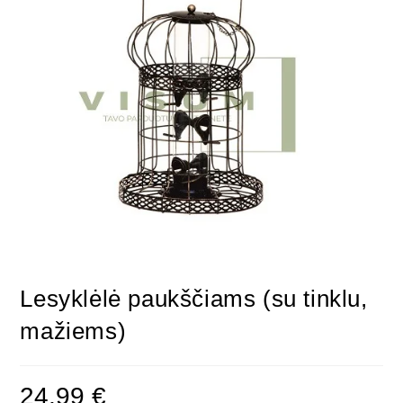
Lesyklėlė paukščiams (su tinklu,
mažiems)
24,99
€