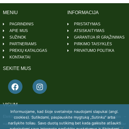
MENIU
INFORMACIJA
PAGRINDINIS
PRISTATYMAS
APIE MUS
ATSISKAITYMAS
SUŽINOK
GARANTIJA IR GRĄŽINIMAS
PARTNERIAMS
PIRKIMO TAISYKLĖS
PREKIŲ KATALOGAS
PRIVATUMO POLITIKA
KONTAKTAI
SEKITE MUS
VISUM
Informuojame, kad šioje svetainėje naudojami slapukai (angl.
Elektroninė prekyba nuo A iki Z. Įvairios prekių kategorijos –
cookies). Sutikdami, paspauskite mygtuką „Sutinku“ arba
naršykite toliau. Savo duotą sutikimą bet kada galėsite atšaukti
namams, sodui, laisvalaikiui, statyboms, automobiliui ir dar
pakeisdami savo interneto naršyklės nustatymus ir ištrindami