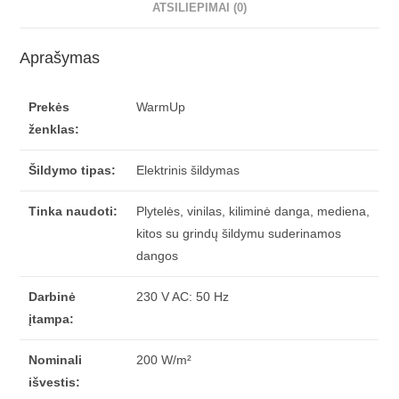
ATSILIEPIMAI (0)
Aprašymas
Prekės
WarmUp
ženklas:
Šildymo tipas:
Elektrinis šildymas
Tinka naudoti:
Plytelės, vinilas, kiliminė danga, mediena,
kitos su grindų šildymu suderinamos
dangos
Darbinė
230 V AC: 50 Hz
įtampa:
Nominali
200 W/m²
išvestis: