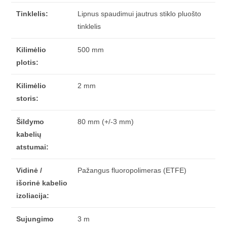
Tinklelis:
Lipnus spaudimui jautrus stiklo pluošto
tinklelis
Kilimėlio
500 mm
plotis:
Kilimėlio
2 mm
storis:
Šildymo
80 mm (+/-3 mm)
kabelių
atstumai:
Vidinė /
Pažangus fluoropolimeras (ETFE)
išorinė kabelio
izoliacija:
Sujungimo
3 m