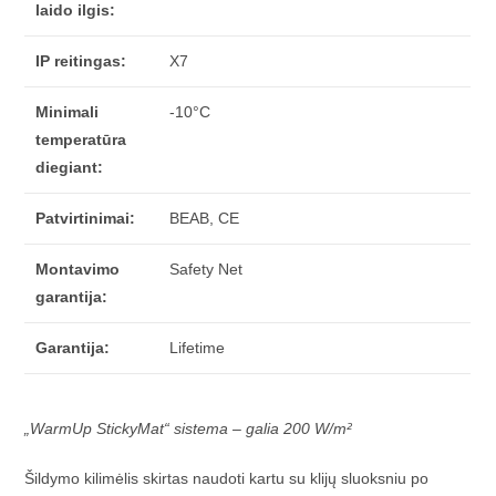
laido ilgis:
IP reitingas:
X7
Minimali
-10°C
temperatūra
diegiant:
Patvirtinimai:
BEAB, CE
Montavimo
Safety Net
garantija:
Garantija:
Lifetime
„WarmUp StickyMat“ sistema – galia 200 W/m²
Šildymo kilimėlis skirtas naudoti kartu su klijų sluoksniu po