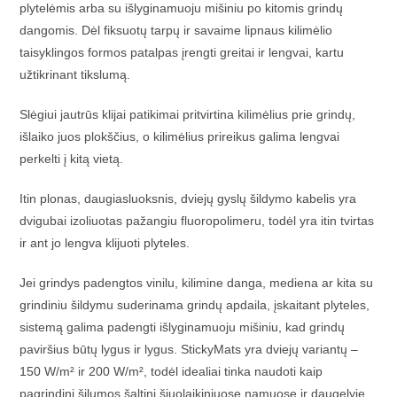
plytelėmis arba su išlyginamuoju mišiniu po kitomis grindų
dangomis. Dėl fiksuotų tarpų ir savaime lipnaus kilimėlio
taisyklingos formos patalpas įrengti greitai ir lengvai, kartu
užtikrinant tikslumą.
Slėgiui jautrūs klijai patikimai pritvirtina kilimėlius prie grindų,
išlaiko juos plokščius, o kilimėlius prireikus galima lengvai
perkelti į kitą vietą.
Itin plonas, daugiasluoksnis, dviejų gyslų šildymo kabelis yra
dvigubai izoliuotas pažangiu fluoropolimeru, todėl yra itin tvirtas
ir ant jo lengva klijuoti plyteles.
Jei grindys padengtos vinilu, kilimine danga, mediena ar kita su
grindiniu šildymu suderinama grindų apdaila, įskaitant plyteles,
sistemą galima padengti išlyginamuoju mišiniu, kad grindų
paviršius būtų lygus ir lygus. StickyMats yra dviejų variantų –
150 W/m² ir 200 W/m², todėl idealiai tinka naudoti kaip
pagrindinį šilumos šaltinį šiuolaikiniuose namuose ir daugelyje