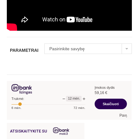
Pasirinkite savybę
PARAMETRAI
Įmokos dydis
59,16
€
−
+
12
mėn.
Trukmė:
Skaičiuoti
6
mėn.
72
mėn.
Pavyzdžiui, skolina
ATSISKAITYKITE SU