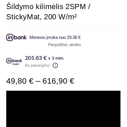
Šildymo kilimėlis 2SPM /
StickyMat, 200 W/m²
Mėnesio įmoka nuo 29.36 €
Pavyzdžiui, skolinantis 616.90 EUR, kai sutartis s
205.63 €
x 3 mėn.
Be pabrangimo
49,80
€
–
616,90
€