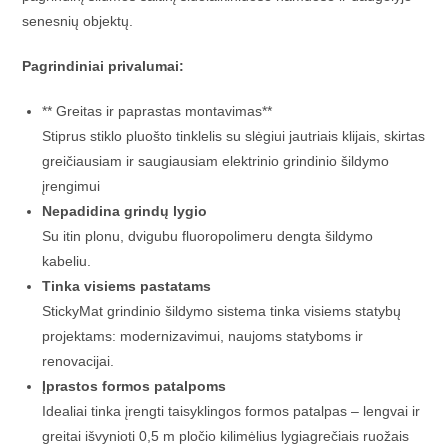
senesnių objektų.
Pagrindiniai privalumai:
** Greitas ir paprastas montavimas**
Stiprus stiklo pluošto tinklelis su slėgiui jautriais klijais, skirtas
greičiausiam ir saugiausiam elektrinio grindinio šildymo
įrengimui
Nepadidina grindų lygio
Su itin plonu, dvigubu fluoropolimeru dengta šildymo
kabeliu.
Tinka visiems pastatams
StickyMat grindinio šildymo sistema tinka visiems statybų
projektams: modernizavimui, naujoms statyboms ir
renovacijai.
Įprastos formos patalpoms
Idealiai tinka įrengti taisyklingos formos patalpas – lengvai ir
greitai išvynioti 0,5 m pločio kilimėlius lygiagrečiais ruožais